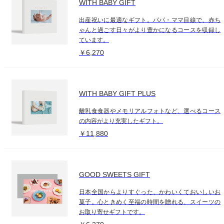
WITH BABY GIFT
出産祝いに最適なギフト。パパ・ママ目線で、赤ち
ゃんと過ごす日々がより豊かになるコースを収録し
ています。
￥6,270
WITH BABY GIFT PLUS
離乳食食器やメモリアルフォトなど、選べるコース
の内容がより充実したギフト。
￥11,880
GOOD SWEETS GIFT
日本全国からよりすぐった、かわいくておいしいお
菓子。心ときめく至福の時間を贈れる、スイーツの
お取り寄せギフトです。