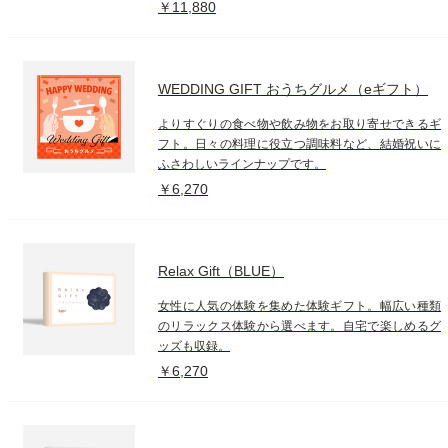
￥11,880
WEDDING GIFT おうちグルメ（eギフト）
よりすぐりの食べ物や飲み物をお取り寄せできるギ
フト。日々の料理に役立つ調味料など、結婚祝いに
ふさわしいラインナップです。
￥6,270
Relax Gift（BLUE）
女性に人気の体験を集めた体験ギフト。幅広い種類
のリラックス体験から選べます。自宅で楽しめるグ
ッズも収録。
￥6,270