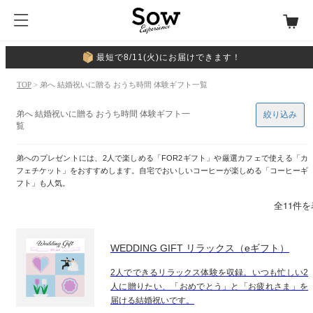
最短で8/11(火)にお届けできます！
TOP
> 弟へ 結婚祝いに贈る おうち時間 体験ギフト一覧
弟へ 結婚祝いに贈る おうち時間 体験ギフト一
絞り込み
覧
弟へのプレゼントには、2人で楽しめる「FOR2ギフト」や厳選カフェで使える「カ
フェチケット」をおすすめします。自宅でおいしいコーヒーが楽しめる「コーヒーギ
フト」も人気。
全11件
WEDDING GIFT リラックス（eギフト）
2人でできるリラックス体験を収録。いつも忙しい2
人に贈りたい、「おめでとう」と「お疲れさま」を
届ける結婚祝いです。