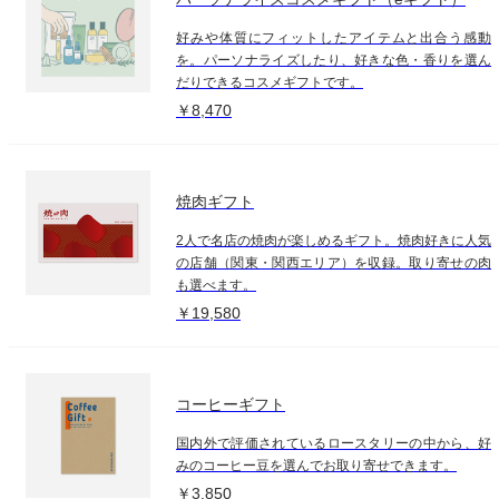
好みや体質にフィットしたアイテムと出合う感動
を。パーソナライズしたり、好きな色・香りを選ん
だりできるコスメギフトです。
￥8,470
焼肉ギフト
2人で名店の焼肉が楽しめるギフト。焼肉好きに人気
の店舗（関東・関西エリア）を収録。取り寄せの肉
も選べます。
￥19,580
コーヒーギフト
国内外で評価されているロースタリーの中から、好
みのコーヒー豆を選んでお取り寄せできます。
￥3,850