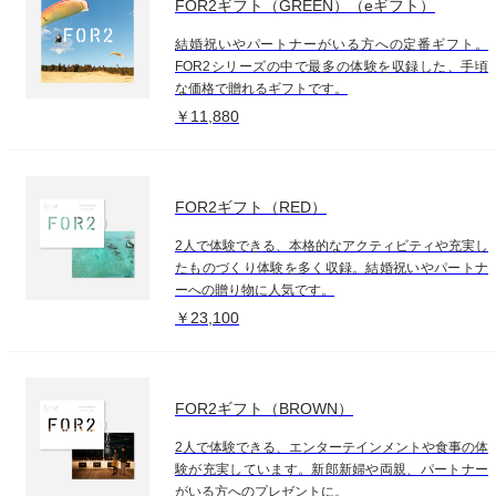
FOR2ギフト（GREEN）（eギフト）
結婚祝いやパートナーがいる方への定番ギフト。
FOR2シリーズの中で最多の体験を収録した、手頃
な価格で贈れるギフトです。
￥11,880
FOR2ギフト（RED）
2人で体験できる、本格的なアクティビティや充実し
たものづくり体験を多く収録。結婚祝いやパートナ
ーへの贈り物に人気です。
￥23,100
FOR2ギフト（BROWN）
2人で体験できる、エンターテインメントや食事の体
験が充実しています。新郎新婦や両親、パートナー
がいる方へのプレゼントに。