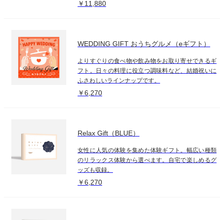
￥11,880
WEDDING GIFT おうちグルメ（eギフト）
よりすぐりの食べ物や飲み物をお取り寄せできるギ
フト。日々の料理に役立つ調味料など、結婚祝いに
ふさわしいラインナップです。
￥6,270
Relax Gift（BLUE）
女性に人気の体験を集めた体験ギフト。幅広い種類
のリラックス体験から選べます。自宅で楽しめるグ
ッズも収録。
￥6,270