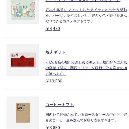
好みや体質にフィットしたアイテムと出合う感動
を。パーソナライズしたり、好きな色・香りを選ん
だりできるコスメギフトです。
￥8,470
焼肉ギフト
2人で名店の焼肉が楽しめるギフト。焼肉好きに人気
の店舗（関東・関西エリア）を収録。取り寄せの肉
も選べます。
￥19,580
コーヒーギフト
国内外で評価されているロースタリーの中から、好
みのコーヒー豆を選んでお取り寄せできます。
￥3,850