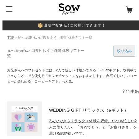
最短で8/9(日)にお届けできます！
TOP
> 兄へ 結婚祝いに贈る おうち時間 体験ギフト一覧
兄へ 結婚祝いに贈る おうち時間 体験ギフト一
絞り込み
覧
お兄さんへのプレゼントには、2人で新しい体験ができる「FOR2ギフト」や掲載カ
フェならどこでも使える「カフェチケット」をおすすめします。自宅でおいしいコー
ヒーが楽しめる「コーヒーギフト」も人気。
全11件
WEDDING GIFT リラックス（eギフト）
2人でできるリラックス体験を収録。いつも忙しい2
人に贈りたい、「おめでとう」と「お疲れさま」を
届ける結婚祝いです。