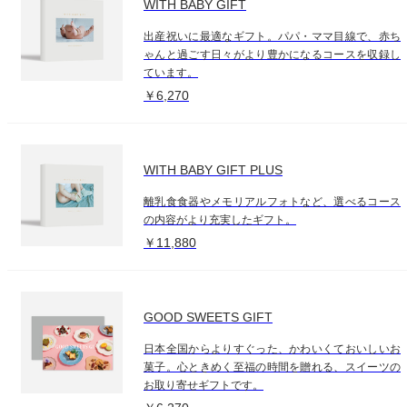
WITH BABY GIFT
出産祝いに最適なギフト。パパ・ママ目線で、赤ち
ゃんと過ごす日々がより豊かになるコースを収録し
ています。
￥6,270
WITH BABY GIFT PLUS
離乳食食器やメモリアルフォトなど、選べるコース
の内容がより充実したギフト。
￥11,880
GOOD SWEETS GIFT
日本全国からよりすぐった、かわいくておいしいお
菓子。心ときめく至福の時間を贈れる、スイーツの
お取り寄せギフトです。