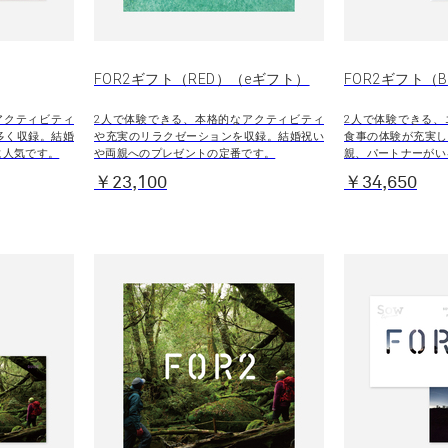
FOR2ギフト（RED）（eギフト）
FOR2ギフト（
アクティビティ
2人で体験できる、本格的なアクティビティ
2人で体験できる、
多く収録。結婚
や充実のリラクゼーションを収録。結婚祝い
食事の体験が充実し
に人気です。
や両親へのプレゼントの定番です。
親、パートナーがい
￥23,100
￥34,650