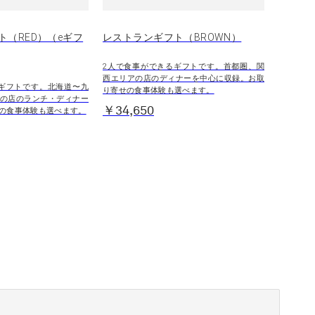
ト（RED）（eギフ
レストランギフト（BROWN）
2人で食事ができるギフトです。首都圏、関
西エリアの店のディナーを中心に収録。お取
ギフトです。北海道〜九
り寄せの食事体験も選べます。
の店のランチ・ディナー
￥34,650
の食事体験も選べます。