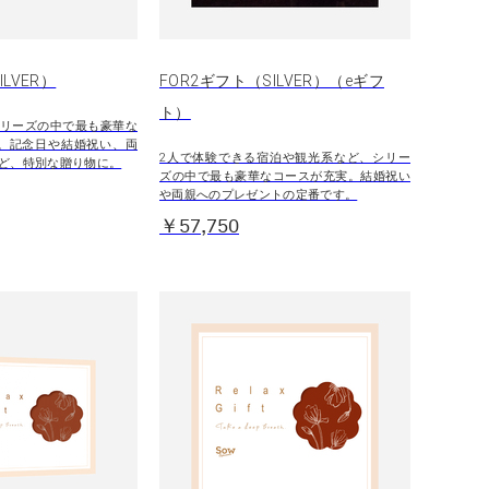
LVER）
FOR2ギフト（SILVER）（eギフ
ト）
リーズの中で最も豪華な
。記念日や結婚祝い、両
2人で体験できる宿泊や観光系など、シリー
ど、特別な贈り物に。
ズの中で最も豪華なコースが充実。結婚祝い
や両親へのプレゼントの定番です。
￥57,750