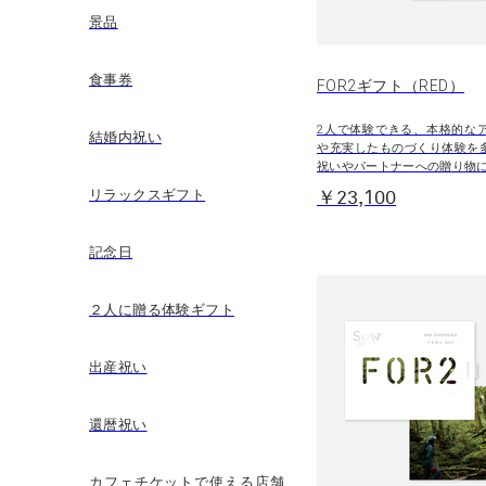
景品
食事券
FOR2ギフト（RED）
2人で体験できる、本格的な
結婚内祝い
や充実したものづくり体験を
祝いやパートナーへの贈り物
リラックスギフト
￥23,100
記念日
２人に贈る体験ギフト
出産祝い
還暦祝い
カフェチケットで使える店舗