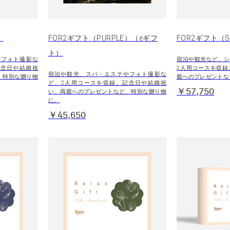
）
FOR2ギフト（PURPLE）（eギフ
FOR2ギフト（SI
ト）
やフォト撮影な
宿泊や観光など、シ
記念日や結婚祝
2人用コースを収録
宿泊や観光、スパ・エステやフォト撮影な
、特別な贈り物
親へのプレゼントな
ど、2人用コースを収録。記念日や結婚祝
￥57,750
い、両親へのプレゼントなど、特別な贈り物
に。
￥45,650