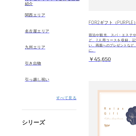
紹介
関西エリア
FOR2ギフト（PURPLE
名古屋エリア
宿泊や観光、スパ・エステ
ど、2人用コースを収録。
い、両親へのプレゼントなど
九州エリア
に。
￥45,650
引き出物
引っ越し祝い
すべて見る
シリーズ