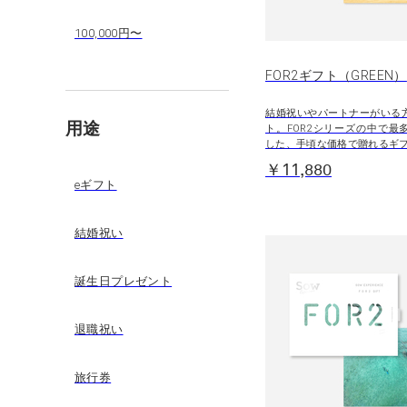
100,000円〜
FOR2ギフト（GREEN）
結婚祝いやパートナーがいる
用途
ト。FOR2シリーズの中で最
した、手頃な価格で贈れるギ
￥11,880
eギフト
結婚祝い
誕生日プレゼント
退職祝い
旅行券