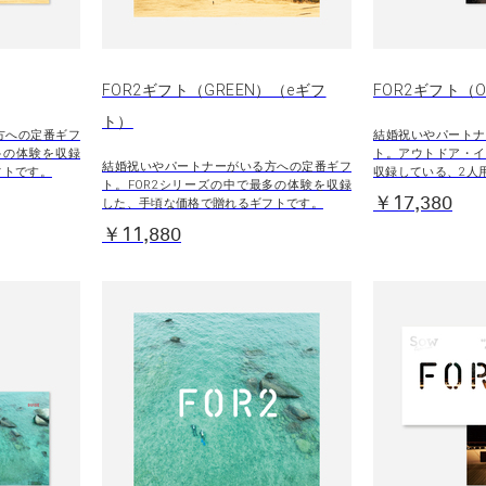
FOR2ギフト（GREEN）（eギフ
FOR2ギフト（O
ト）
方への定番ギフ
結婚祝いやパートナ
多の体験を収録
ト。アウトドア・イ
結婚祝いやパートナーがいる方への定番ギフ
フトです。
収録している、2人
ト。FOR2シリーズの中で最多の体験を収録
￥17,380
した、手頃な価格で贈れるギフトです。
￥11,880