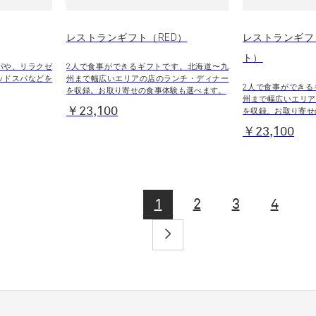
レストランギフト（RED）
レストランギフ
ト）
パや、リラクゼ
2人で食事ができるギフトです。北海道〜九
ッドスパなどを
州まで幅広いエリアの店のランチ・ディナー
2人で食事ができる
を収録。お取り寄せの食事体験も選べます。
州まで幅広いエリア
￥23,100
を収録。お取り寄せ
￥23,100
1
2
3
4