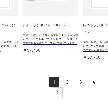
WN）（e
レストランギフト（SILVER）
レストランギフト
フト）
関東、関西、名古屋の厳選レストランから選
んで、2人で食事ができるギフト。シリーズ
す。首都圏、関
関東、関西、名古屋
の中で最も豪華なコースを収録しています。
心に収録。お取
んで、2人で食事が
￥57,750
。
の中で最も豪華なコ
￥57,750
1
2
3
4