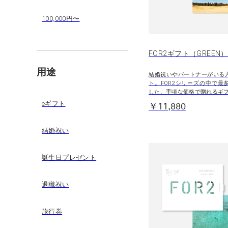
100,000円〜
FOR2ギフト（GREEN）
用途
結婚祝いやパートナーがいる
ト。FOR2シリーズの中で最
した、手頃な価格で贈れるギ
eギフト
￥11,880
結婚祝い
誕生日プレゼント
退職祝い
旅行券