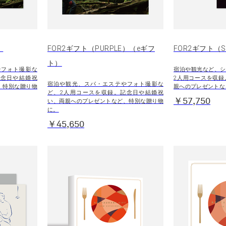
）
FOR2ギフト（PURPLE）（eギフ
FOR2ギフト（SI
ト）
やフォト撮影な
宿泊や観光など、シ
記念日や結婚祝
2人用コースを収録
宿泊や観光、スパ・エステやフォト撮影な
、特別な贈り物
親へのプレゼントな
ど、2人用コースを収録。記念日や結婚祝
￥57,750
い、両親へのプレゼントなど、特別な贈り物
に。
￥45,650