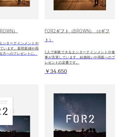
BROWN）
FOR2ギフト（BROWN）（eギフ
ト）
エンターテインメントや
ています。新郎新婦や両
2人で体験できるエンターテインメントや食
る方へのプレゼントに。
事が充実しています。結婚祝いや両親へのプ
レゼントの定番です。
￥34,650