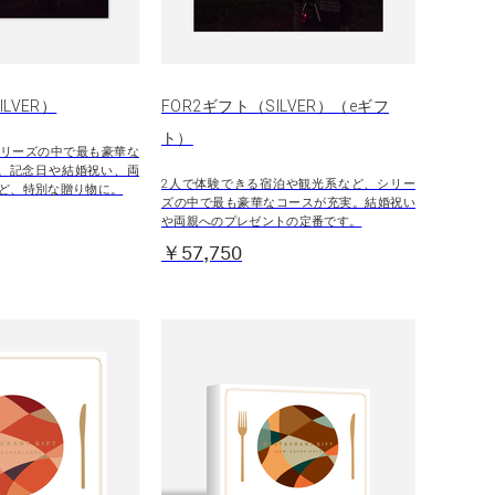
LVER）
FOR2ギフト（SILVER）（eギフ
ト）
リーズの中で最も豪華な
。記念日や結婚祝い、両
2人で体験できる宿泊や観光系など、シリー
ど、特別な贈り物に。
ズの中で最も豪華なコースが充実。結婚祝い
や両親へのプレゼントの定番です。
￥57,750