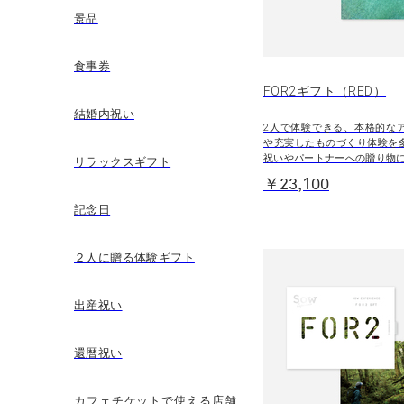
景品
食事券
FOR2ギフト（RED）
結婚内祝い
2人で体験できる、本格的な
や充実したものづくり体験を
祝いやパートナーへの贈り物
リラックスギフト
￥23,100
記念日
２人に贈る体験ギフト
出産祝い
還暦祝い
カフェチケットで使える店舗