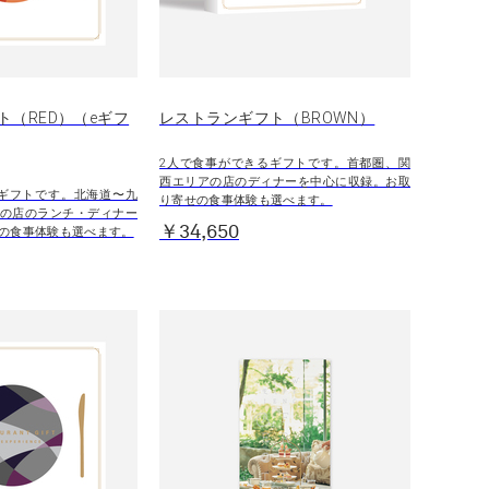
ト（RED）（eギフ
レストランギフト（BROWN）
2人で食事ができるギフトです。首都圏、関
西エリアの店のディナーを中心に収録。お取
ギフトです。北海道〜九
り寄せの食事体験も選べます。
の店のランチ・ディナー
￥34,650
の食事体験も選べます。