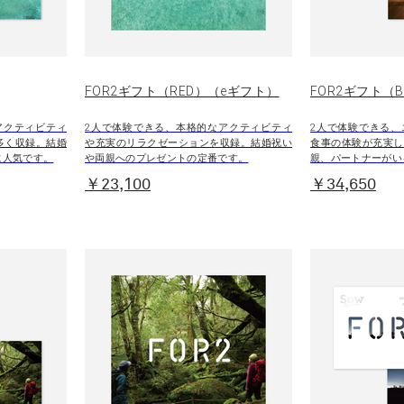
FOR2ギフト（RED）（eギフト）
FOR2ギフト（
アクティビティ
2人で体験できる、本格的なアクティビティ
2人で体験できる、
多く収録。結婚
や充実のリラクゼーションを収録。結婚祝い
食事の体験が充実し
に人気です。
や両親へのプレゼントの定番です。
親、パートナーがい
￥23,100
￥34,650