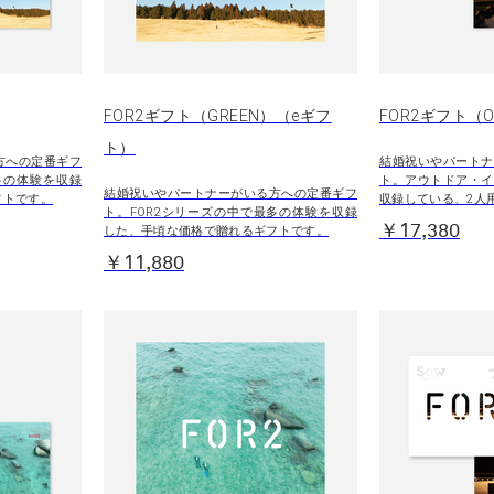
FOR2ギフト（GREEN）（eギフ
FOR2ギフト（O
ト）
方への定番ギフ
結婚祝いやパートナ
多の体験を収録
ト。アウトドア・イ
結婚祝いやパートナーがいる方への定番ギフ
フトです。
収録している、2人
ト。FOR2シリーズの中で最多の体験を収録
￥17,380
した、手頃な価格で贈れるギフトです。
￥11,880