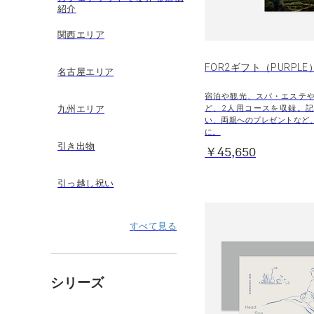
紹介
関西エリア
FOR2ギフト（PURPLE
名古屋エリア
宿泊や観光、スパ・エステ
ど、2人用コースを収録。
九州エリア
い、両親へのプレゼントなど
に。
引き出物
￥45,650
引っ越し祝い
すべて見る
シリーズ