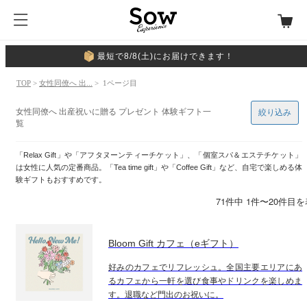
最短で8/8(土)にお届けできます！
TOP
>
女性同僚へ 出...
> 1ページ目
女性同僚へ 出産祝いに贈る プレゼント 体験ギフト一
絞り込み
覧
「Relax Gift」や「アフタヌーンティーチケット」、「個室スパ＆エステチケット」
は女性に人気の定番商品。「Tea time gift」や「Coffee Gift」など、自宅で楽しめる体
験ギフトもおすすめです。
71件中 1件〜20件目
Bloom Gift カフェ（eギフト）
好みのカフェでリフレッシュ。全国主要エリアにあ
るカフェから一軒を選び食事やドリンクを楽しめま
す。退職など門出のお祝いに。