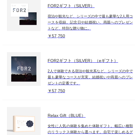
FOR2ギフト（SILVER）
宿泊や観光など、シリーズの中で最も豪華な2人用コ
ースを収録。記念日や結婚祝い、両親へのプレゼン
トなど、特別な贈り物に。
￥57,750
FOR2ギフト（SILVER）（eギフト）
2人で体験できる宿泊や観光系など、シリーズの中で
最も豪華なコースが充実。結婚祝いや両親へのプレ
ゼントの定番です。
￥57,750
Relax Gift（BLUE）
女性に人気の体験を集めた体験ギフト。幅広い種類
のリラックス体験から選べます。自宅で楽しめるグ