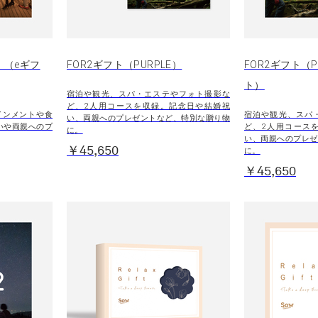
）（eギフ
FOR2ギフト（PURPLE）
FOR2ギフト（P
ト）
宿泊や観光、スパ・エステやフォト撮影な
ど、2人用コースを収録。記念日や結婚祝
インメントや食
宿泊や観光、スパ
い、両親へのプレゼントなど、特別な贈り物
いや両親へのプ
ど、2人用コース
に。
い、両親へのプレゼ
￥45,650
に。
￥45,650