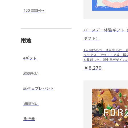
100,000円〜
バースデー体験ギフト（B
ギフト）
用途
1人向けのコースを中心に、
ラックス、アウトドア等、幅
eギフト
を収録した、誕生日デザイン
￥6,270
結婚祝い
誕生日プレゼント
退職祝い
旅行券