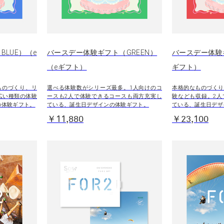
LUE）（e
バースデー体験ギフト（GREEN）
バースデー体験
（eギフト）
ギフト）
ものづくり、リ
選べる体験数がシリーズ最多。1人向けのコ
本格的なものづくり
広い種類の体験
ースも2人で体験できるコースも両方充実し
験なども収録。2人
の体験ギフト。
ている、誕生日デザインの体験ギフト。
ている、誕生日デザ
￥11,880
￥23,100