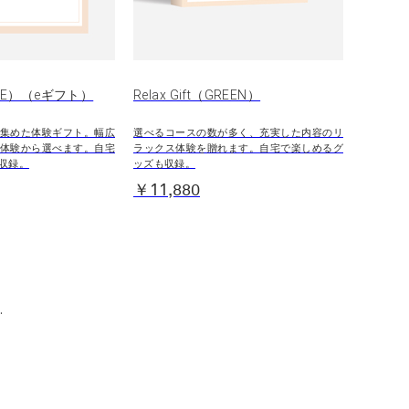
BLUE）（eギフト）
Relax Gift（GREEN）
集めた体験ギフト。幅広
選べるコースの数が多く、充実した内容のリ
体験から選べます。自宅
ラックス体験を贈れます。自宅で楽しめるグ
収録。
ッズも収録。
￥11,880
.