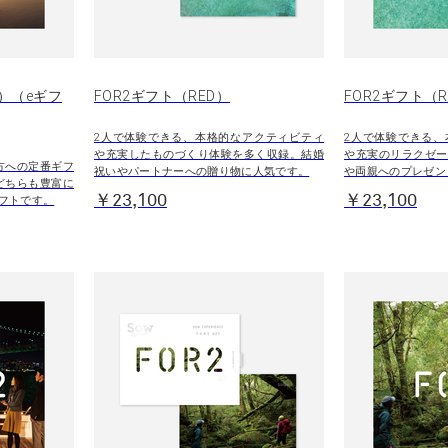
E）（eギフ
FOR2ギフト（RED）
FOR2ギフト（
2人で体験できる、本格的なアクティビティ
2人で体験できる、
や充実したものづくり体験を多く収録。結婚
や充実のリラクゼー
方への定番ギフ
祝いやパートナーへの贈り物に人気です。
や両親へのプレゼン
どちらも豊富に
￥23,100
￥23,100
フトです。