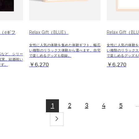
）（eギフ
Relax Gift（BLUE）
Relax Gift（
女性に人気の体験を集めた体験ギフト。幅広
女性に人気の体験を
い種類のリラックス体験から選べます。自宅
い種類のリラックス
系など、シリー
で楽しめるグッズも収録。
で楽しめるグッズも
充実。結婚祝い
￥6,270
￥6,270
です。
..
1
2
3
4
5