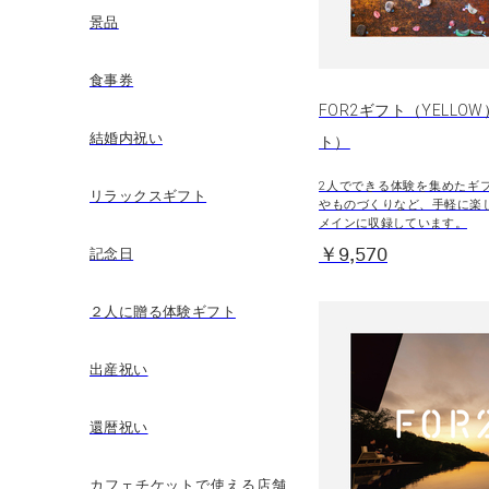
景品
食事券
FOR2ギフト（YELLO
結婚内祝い
ト）
2人でできる体験を集めたギ
リラックスギフト
やものづくりなど、手軽に楽
メインに収録しています。
記念日
￥9,570
２人に贈る体験ギフト
出産祝い
還暦祝い
カフェチケットで使える店舗