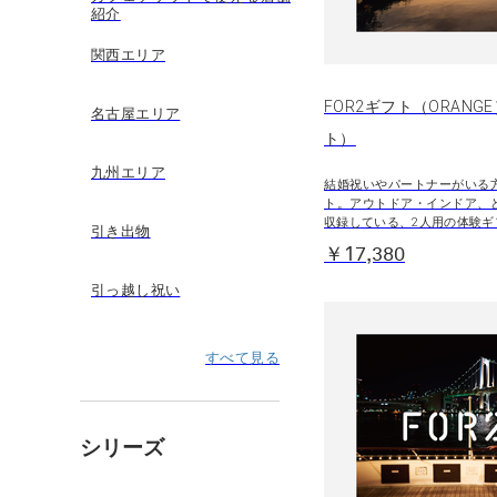
紹介
関西エリア
FOR2ギフト（ORANG
名古屋エリア
ト）
九州エリア
結婚祝いやパートナーがいる
ト。アウトドア・インドア、
収録している、2人用の体験ギ
引き出物
￥17,380
引っ越し祝い
すべて見る
シリーズ