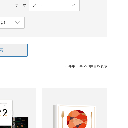
テーマ
索
31件中 1件〜20件目を表示