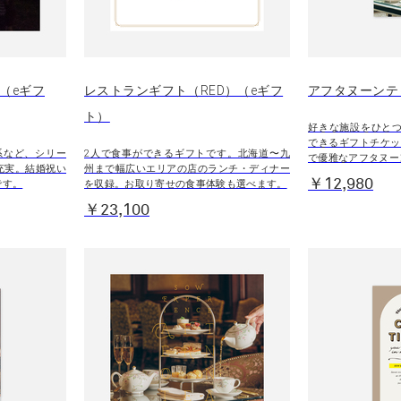
）（eギフ
レストランギフト（RED）（eギフ
アフタヌーンテ
ト）
好きな施設をひとつ
できるギフトチケッ
系など、シリー
2人で食事ができるギフトです。北海道〜九
で優雅なアフタヌー
充実。結婚祝い
州まで幅広いエリアの店のランチ・ディナー
￥12,980
です。
を収録。お取り寄せの食事体験も選べます。
￥23,100