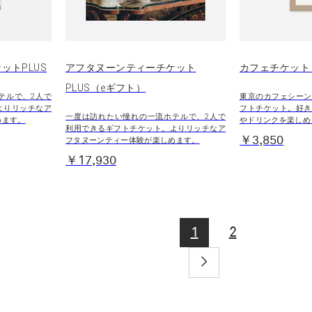
ットPLUS
アフタヌーンティーチケット
カフェチケット 
PLUS（eギフト）
テルで、2人で
東京のカフェシーン
よりリッチなア
フトチケット。好き
一度は訪れたい憧れの一流ホテルで、2人で
めます。
やドリンクを楽しめ
利用できるギフトチケット。よりリッチなア
￥3,850
フタヌーンティー体験が楽しめます。
￥17,930
1
2