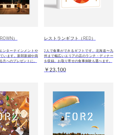
BROWN）
レストランギフト（RED）
エンターテインメントや
2人で食事ができるギフトです。北海道〜九
ています。新郎新婦や両
州まで幅広いエリアの店のランチ・ディナー
る方へのプレゼントに。
を収録。お取り寄せの食事体験も選べます。
￥23,100