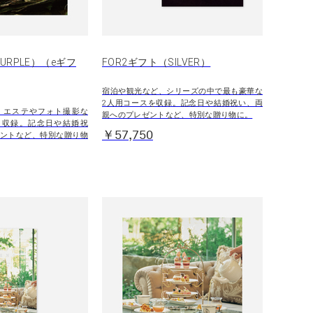
URPLE）（eギフ
FOR2ギフト（SILVER）
宿泊や観光など、シリーズの中で最も豪華な
2人用コースを収録。記念日や結婚祝い、両
・エステやフォト撮影な
親へのプレゼントなど、特別な贈り物に。
を収録。記念日や結婚祝
￥57,750
ントなど、特別な贈り物