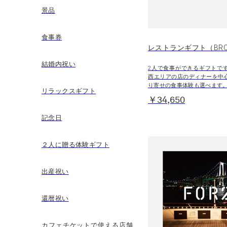
景品
食事券
レストランギフト（BR
結婚内祝い
2人で食事ができるギフトで
西エリアの店のディナーを中
り寄せの食事体験も選べます
リラックスギフト
￥34,650
記念日
２人に贈る体験ギフト
出産祝い
還暦祝い
カフェチケットで使える店舗