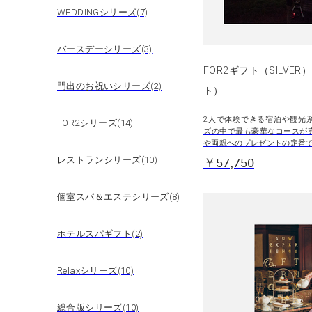
WEDDINGシリーズ(7)
バースデーシリーズ(3)
FOR2ギフト（SILVER
門出のお祝いシリーズ(2)
ト）
2人で体験できる宿泊や観光
FOR2シリーズ(14)
ズの中で最も豪華なコースが
や両親へのプレゼントの定番
レストランシリーズ(10)
￥57,750
個室スパ＆エステシリーズ(8)
ホテルスパギフト(2)
Relaxシリーズ(10)
総合版シリーズ(10)