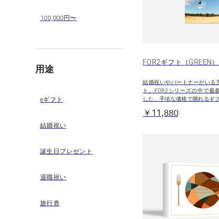
100,000円〜
FOR2ギフト（GREEN）
用途
結婚祝いやパートナーがいる
ト。FOR2シリーズの中で最
した、手頃な価格で贈れるギ
eギフト
￥11,880
結婚祝い
誕生日プレゼント
退職祝い
旅行券