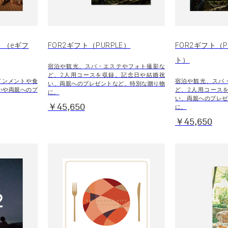
）（eギフ
FOR2ギフト（PURPLE）
FOR2ギフト（P
ト）
宿泊や観光、スパ・エステやフォト撮影な
ど、2人用コースを収録。記念日や結婚祝
インメントや食
宿泊や観光、スパ
い、両親へのプレゼントなど、特別な贈り物
いや両親へのプ
ど、2人用コース
に。
い、両親へのプレゼ
￥45,650
に。
￥45,650