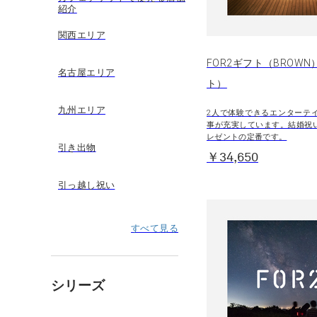
紹介
関西エリア
FOR2ギフト（BROWN
名古屋エリア
ト）
九州エリア
2人で体験できるエンターテ
事が充実しています。結婚祝
レゼントの定番です。
引き出物
￥34,650
引っ越し祝い
すべて見る
シリーズ