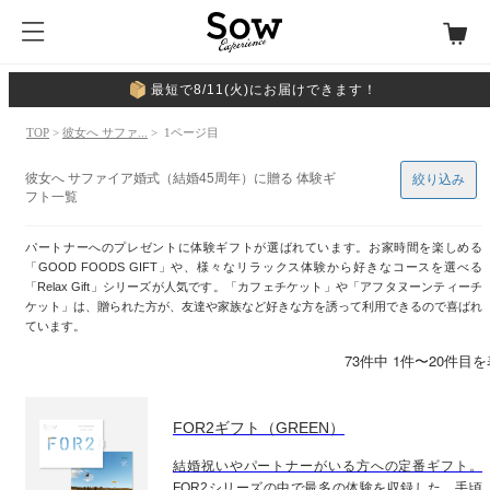
最短で8/11(火)にお届けできます！
TOP
>
彼女へ サファ...
> 1ページ目
彼女へ サファイア婚式（結婚45周年）に贈る 体験ギ
絞り込み
フト一覧
パートナーへのプレゼントに体験ギフトが選ばれています。お家時間を楽しめる
「GOOD FOODS GIFT」や、様々なリラックス体験から好きなコースを選べる
「Relax Gift」シリーズが人気です。「カフェチケット」や「アフタヌーンティーチ
ケット」は、贈られた方が、友達や家族など好きな方を誘って利用できるので喜ばれ
ています。
73件中 1件〜20件目
FOR2ギフト（GREEN）
結婚祝いやパートナーがいる方への定番ギフト。
FOR2シリーズの中で最多の体験を収録した、手頃