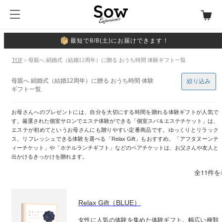
最短で8/8(土)にお届けできます！
TOP
> 母親へ 絹婚式（結婚12周年）に贈る おうち時間 体験ギフト一覧
母親へ 絹婚式（結婚12周年）に贈る おうち時間 体験
絞り込み
ギフト一覧
お母さんへのプレゼントには、自分を大切にする時間を贈れる体験ギフトが人気で
す。厳選された個室サロンでエステ体験ができる「個室スパ＆エステチケット」は、
エステが初めてというお母さんにも贈りやすい定番商品です。ゆっくりとリラック
ス、リフレッシュできる体験を選べる「Relax Gift」もおすすめ。「アフタヌーンテ
ィーチケット」や「ホテルランチギフト」などのペアチケットは、お父さんや友人と
出かけるきっかけを贈れます。
全11件
Relax Gift（BLUE）
女性に人気の体験を集めた体験ギフト。幅広い種類