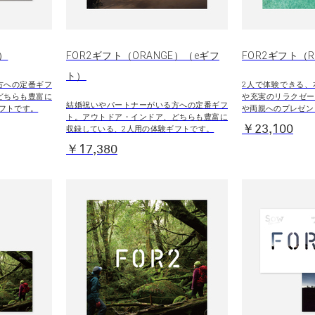
E）
FOR2ギフト（ORANGE）（eギフ
FOR2ギフト（
ト）
方への定番ギフ
2人で体験できる、
どちらも豊富に
や充実のリラクゼー
結婚祝いやパートナーがいる方への定番ギフ
フトです。
や両親へのプレゼン
ト。アウトドア・インドア、どちらも豊富に
￥23,100
収録している、2人用の体験ギフトです。
￥17,380