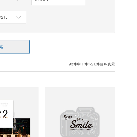
索
93件中 1件〜20件目を表示