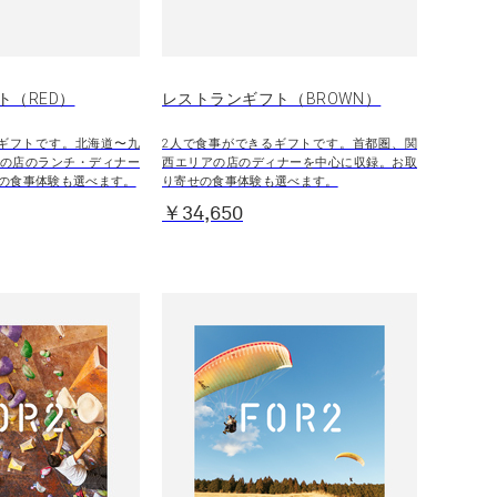
ト（RED）
レストランギフト（BROWN）
ギフトです。北海道〜九
2人で食事ができるギフトです。首都圏、関
の店のランチ・ディナー
西エリアの店のディナーを中心に収録。お取
の食事体験も選べます。
り寄せの食事体験も選べます。
￥34,650