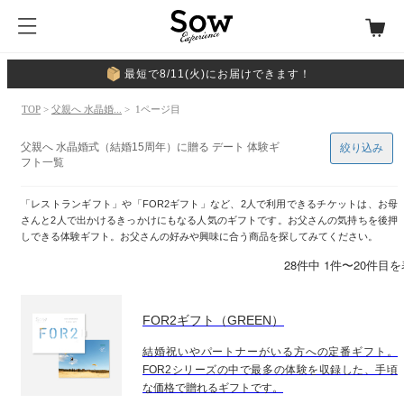
最短で8/11(火)にお届けできます！
TOP
>
父親へ 水晶婚...
> 1ページ目
父親へ 水晶婚式（結婚15周年）に贈る デート 体験ギ
絞り込み
フト一覧
「レストランギフト」や「FOR2ギフト」など、2人で利用できるチケットは、お母
さんと2人で出かけるきっかけにもなる人気のギフトです。お父さんの気持ちを後押
しできる体験ギフト。お父さんの好みや興味に合う商品を探してみてください。
28件中 1件〜20件目
FOR2ギフト（GREEN）
結婚祝いやパートナーがいる方への定番ギフト。
FOR2シリーズの中で最多の体験を収録した、手頃
な価格で贈れるギフトです。