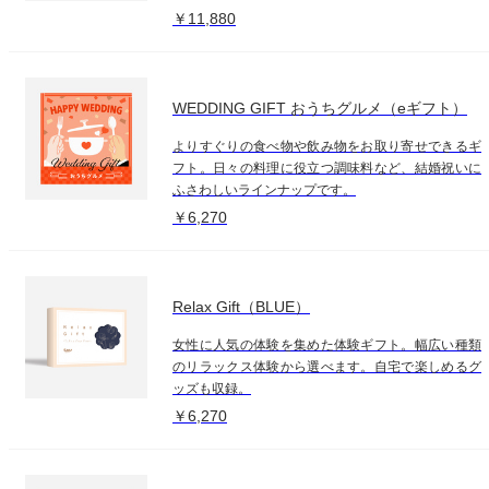
￥11,880
WEDDING GIFT おうちグルメ（eギフト）
よりすぐりの食べ物や飲み物をお取り寄せできるギ
フト。日々の料理に役立つ調味料など、結婚祝いに
ふさわしいラインナップです。
￥6,270
Relax Gift（BLUE）
女性に人気の体験を集めた体験ギフト。幅広い種類
のリラックス体験から選べます。自宅で楽しめるグ
ッズも収録。
￥6,270