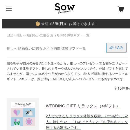
最短で8/9(日)にお届けできます！
TOP
> 推しへ 結婚祝いに贈る おうち時間 体験ギフト一覧
絞り込み
推しへ 結婚祝いに贈る おうち時間 体験ギフト一覧
贈る相手が自分の好みの1つを選べるから、推しへのプレゼントでも密かにリピート
されている体験ギフト。推しのカラーや好みのジャンルに合う、体験ギフトを探して
みませんか。贈り先の本名や住所がわからなくても、SNSで気軽に贈れるソーシャル
ギフト・eギフトは、推し活を一緒に楽しむ友人へのプレゼントにもおすすめです。
全15件
WEDDING GIFT リラックス（eギフト）
2人でできるリラックス体験を収録。いつも忙しい2
人に贈りたい、「おめでとう」と「お疲れさま」を
届ける結婚祝いです。