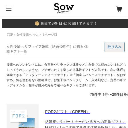
最短で8/9(日)にお届けできます！
TOP
>
女性後輩へ サ...
> 1ページ目
女性後輩へ サファイア婚式（結婚45周年）に贈る 体
絞り込み
験ギフト一覧
後輩へのプレゼントには、食事券やリラックス体験など、自分では買わないけれども
らってうれしいような、プチぜいたくを楽しめる体験ギフトが人気です。心の休暇を
満喫できる「アフタヌーンティーチケット」や「個室スパ＆エステチケット」がおす
すめ。気を使わせない価格帯で、お菓子やハンドクリーム・入浴剤など、定番のギフ
トアイテムを、相手が自分の好みで選べるギフトもございます。
75件中 1件〜20件目
FOR2ギフト（GREEN）
結婚祝いやパートナーがいる方への定番ギフト。
FOR2シリーズの中で最多の体験を収録した、手頃