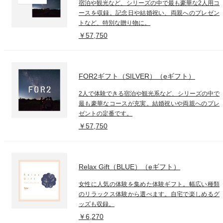
宿泊や観光など、シリーズの中で最も豪華な2人用コ
ースを収録。記念日や結婚祝い、両親へのプレゼン
トなど、特別な贈り物に。
￥57,750
FOR2ギフト（SILVER）（eギフト）
2人で体験できる宿泊や観光系など、シリーズの中で
最も豪華なコースが充実。結婚祝いや両親へのプレ
ゼントの定番です。
￥57,750
Relax Gift（BLUE）（eギフト）
女性に人気の体験を集めた体験ギフト。幅広い種類
のリラックス体験から選べます。自宅で楽しめるグ
ッズも収録。
￥6,270