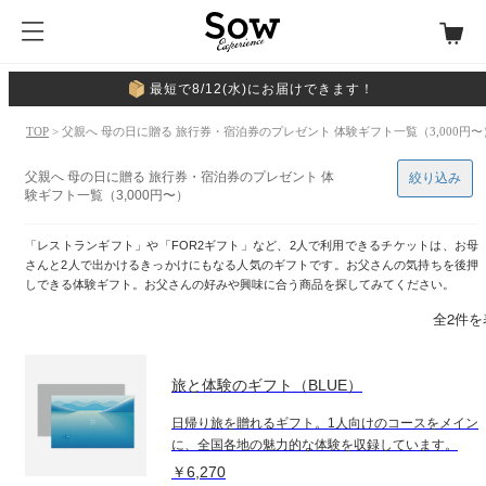
最短で8/12(水)にお届けできます！
TOP
> 父親へ 母の日に贈る 旅行券・宿泊券のプレゼント 体験ギフト一覧（3,000円〜
父親へ 母の日に贈る 旅行券・宿泊券のプレゼント 体
絞り込み
験ギフト一覧（3,000円〜）
「レストランギフト」や「FOR2ギフト」など、2人で利用できるチケットは、お母
さんと2人で出かけるきっかけにもなる人気のギフトです。お父さんの気持ちを後押
しできる体験ギフト。お父さんの好みや興味に合う商品を探してみてください。
全2件を
旅と体験のギフト（BLUE）
日帰り旅を贈れるギフト。1人向けのコースをメイン
に、全国各地の魅力的な体験を収録しています。
￥6,270