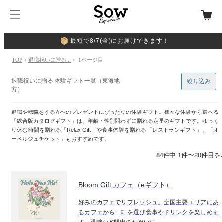
最短で8/7(金)にお届けできます！
TOP
>
退職祝いに贈る...
> 1ページ目
退職祝いに贈る 体験ギフト一覧（東海地
絞り込み
方）
退職や転職をする方へのプレゼントにぴったりの体験ギフト。様々な体験から選べる
「総合版カタログギフト」は、年齢・性別問わずに贈れる定番のギフトです。ゆっく
り休む時間を贈れる「Relax Gift」や食事体験を贈れる「レストランギフト」、「オ
ーベルジュチケット」もおすすめです。
84件中 1件〜20件目
Bloom Gift カフェ（eギフト）
好みのカフェでリフレッシュ。全国主要エリアにあ
るカフェから一軒を選び食事やドリンクを楽しめま
す。退職など門出のお祝いに。