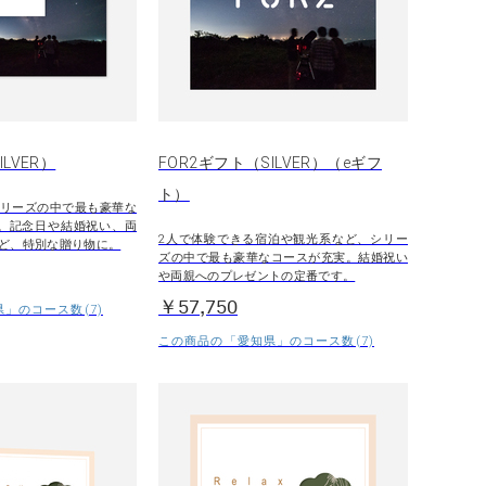
LVER）
FOR2ギフト（SILVER）（eギフ
ト）
リーズの中で最も豪華な
。記念日や結婚祝い、両
2人で体験できる宿泊や観光系など、シリー
ど、特別な贈り物に。
ズの中で最も豪華なコースが充実。結婚祝い
や両親へのプレゼントの定番です。
￥57,750
」のコース数(7)
この商品の「愛知県」のコース数(7)