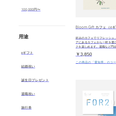
100,000円〜
Bloom Gift カフェ（
用途
好みのカフェでリフレッシュ
アにあるカフェから一軒を選
クを楽しめます。退職など門
eギフト
￥3,850
この商品の「愛知県」のコース
結婚祝い
誕生日プレゼント
退職祝い
旅行券