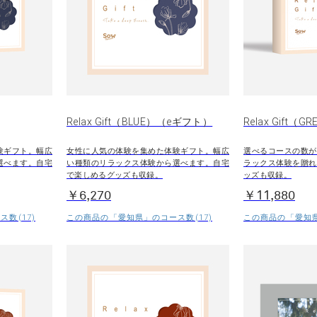
Relax Gift（BLUE）（eギフト）
Relax Gift（G
験ギフト。幅広
女性に人気の体験を集めた体験ギフト。幅広
選べるコースの数が
選べます。自宅
い種類のリラックス体験から選べます。自宅
ラックス体験を贈れ
で楽しめるグッズも収録。
ッズも収録。
￥6,270
￥11,880
数(17)
この商品の「愛知県」のコース数(17)
この商品の「愛知県