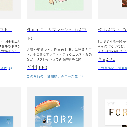
eギフト）
Bloom Gift リフレッシュ（eギフ
FOR2ギフト（Y
ト）
。全国主要エリ
2人でできる体験を
び食事やドリン
やものづくりなど、
退職や卒業など、門出のお祝いに贈るギフ
出のお祝いに。
メインに収録してい
ト。非日常なアクティビティやエステ・温泉
￥9,570
など、リフレッシュできる体験を収録。
￥11,880
数(4)
この商品の「愛知県
この商品の「愛知県」のコース数(38)