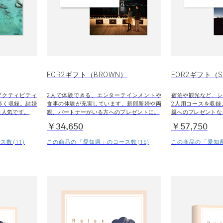
FOR2ギフト（BROWN）
FOR2ギフト（SI
アクティビティ
2人で体験できる、エンターテインメントや
宿泊や観光など、シ
多く収録。結婚
食事の体験が充実しています。新郎新婦や両
2人用コースを収録
に人気です。
親、パートナーがいる方へのプレゼントに。
親へのプレゼントな
￥34,650
￥57,750
数(11)
この商品の「愛知県」のコース数(16)
この商品の「愛知県