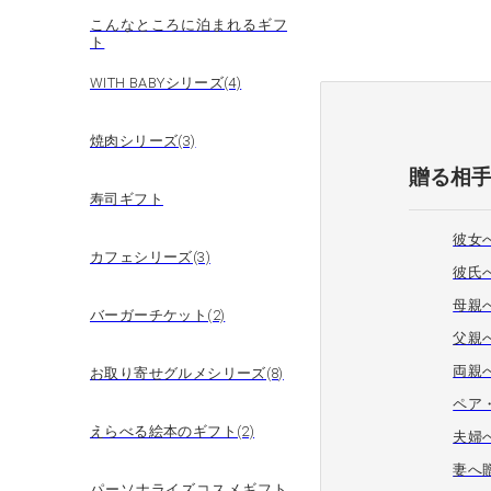
こんなところに泊まれるギフ
ト
WITH BABYシリーズ(4)
焼肉シリーズ(3)
贈る相
寿司ギフト
彼女
カフェシリーズ(3)
彼氏
母親
バーガーチケット(2)
父親
両親
お取り寄せグルメシリーズ(8)
ペア
えらべる絵本のギフト(2)
夫婦
妻へ
パーソナライズコスメギフト