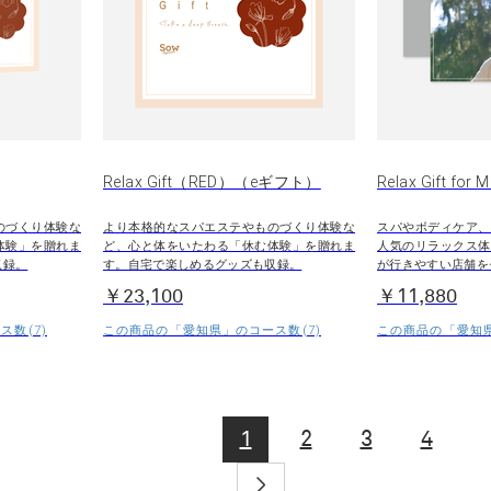
Relax Gift（RED）（eギフト）
Relax Gift for 
のづくり体験な
より本格的なスパエステやものづくり体験な
スパやボディケア、
体験」を贈れま
ど、心と体をいたわる「休む体験」を贈れま
人気のリラックス体
収録。
す。自宅で楽しめるグッズも収録。
が行きやすい店舗を
￥23,100
￥11,880
数(7)
この商品の「愛知県」のコース数(7)
この商品の「愛知県
1
2
3
4