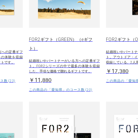
FOR2ギフト（GREEN）（eギフ
FOR2ギフト（O
ト）
方への定番ギフ
結婚祝いやパートナ
多の体験を収録
ト。アウトドア・イ
結婚祝いやパートナーがいる方への定番ギフ
フトです。
収録している、2人
ト。FOR2シリーズの中で最多の体験を収録
￥17,380
した、手頃な価格で贈れるギフトです。
￥11,880
数(23)
この商品の「愛知県
この商品の「愛知県」のコース数(20)