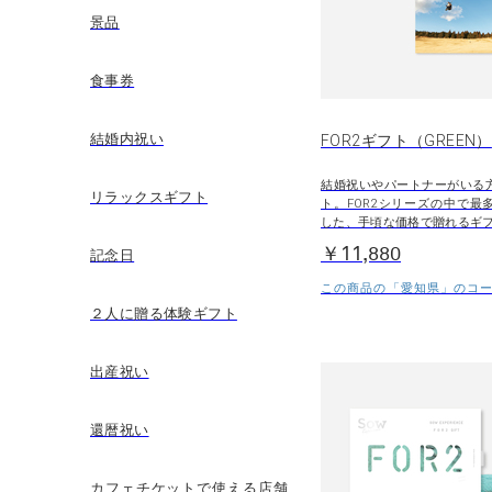
景品
食事券
結婚内祝い
FOR2ギフト（GREEN）
結婚祝いやパートナーがいる
リラックスギフト
ト。FOR2シリーズの中で最
した、手頃な価格で贈れるギ
￥11,880
記念日
この商品の「愛知県」のコース
２人に贈る体験ギフト
出産祝い
還暦祝い
カフェチケットで使える店舗