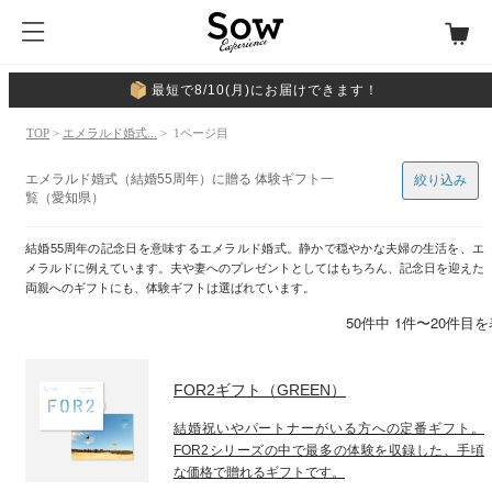
最短で8/10(月)にお届けできます！
TOP
>
エメラルド婚式...
> 1ページ目
エメラルド婚式（結婚55周年）に贈る 体験ギフト一
絞り込み
覧（愛知県）
結婚55周年の記念日を意味するエメラルド婚式。静かで穏やかな夫婦の生活を、エ
メラルドに例えています。夫や妻へのプレゼントとしてはもちろん、記念日を迎えた
両親へのギフトにも、体験ギフトは選ばれています。
50件中 1件〜20件目
FOR2ギフト（GREEN）
結婚祝いやパートナーがいる方への定番ギフト。
FOR2シリーズの中で最多の体験を収録した、手頃
な価格で贈れるギフトです。