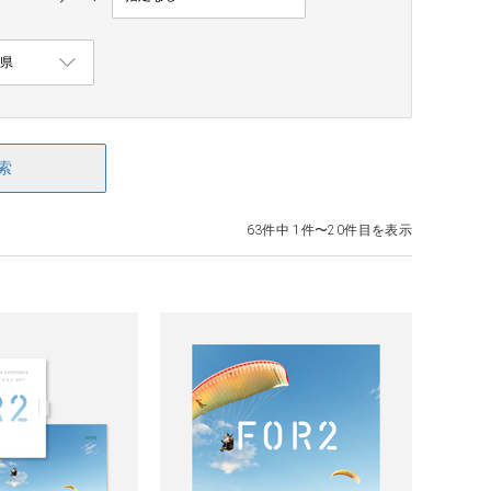
索
63件中 1件〜20件目を表示