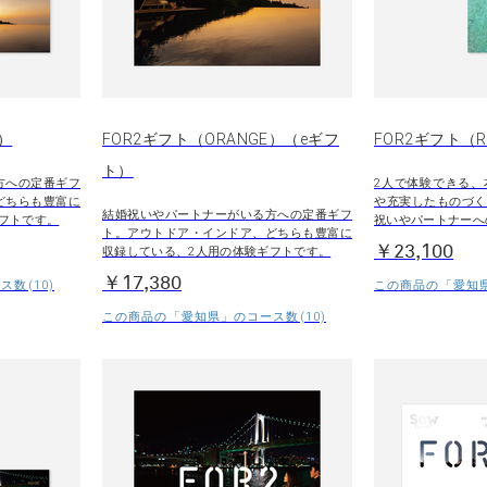
E）
FOR2ギフト（ORANGE）（eギフ
FOR2ギフト（R
ト）
方への定番ギフ
2人で体験できる、
どちらも豊富に
や充実したものづく
結婚祝いやパートナーがいる方への定番ギフ
フトです。
祝いやパートナーへ
ト。アウトドア・インドア、どちらも豊富に
￥23,100
収録している、2人用の体験ギフトです。
￥17,380
数(10)
この商品の「愛知県
この商品の「愛知県」のコース数(10)