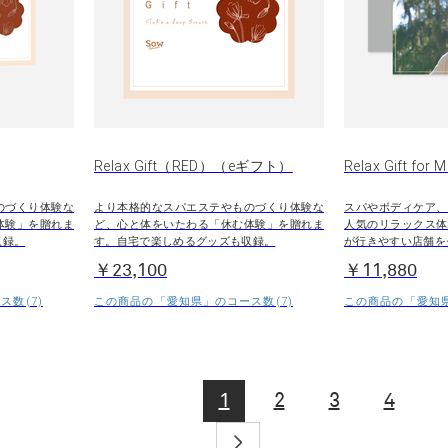
Relax Gift（RED）（eギフト）
Relax Gift for 
のづくり体験な
より本格的なスパエステやものづくり体験な
スパやボディケア、
体験」を贈れま
ど、心と体をいたわる「休む体験」を贈れま
人気のリラックス体
収録。
す。自宅で楽しめるグッズも収録。
が行きやすい店舗を
￥23,100
￥11,880
数(7)
この商品の「愛知県」のコース数(7)
この商品の「愛知県
1
2
3
4