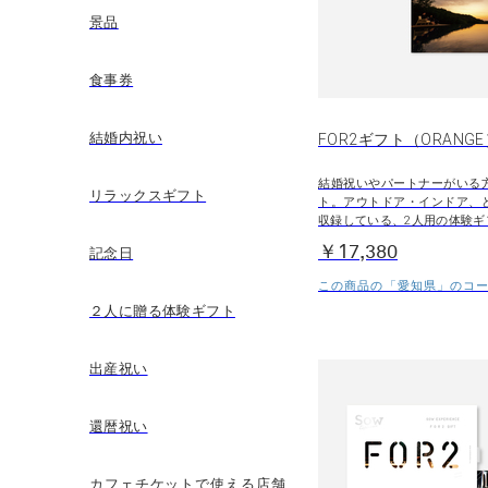
景品
食事券
結婚内祝い
FOR2ギフト（ORANG
結婚祝いやパートナーがいる
リラックスギフト
ト。アウトドア・インドア、
収録している、2人用の体験ギ
￥17,380
記念日
この商品の「愛知県」のコース
２人に贈る体験ギフト
出産祝い
還暦祝い
カフェチケットで使える店舗