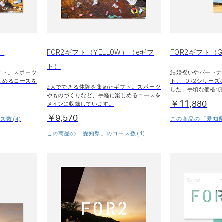
）
FOR2ギフト（YELLOW）（eギフ
FOR2ギフト（G
ト）
フト。スポーツ
結婚祝いやパートナ
しめるコースを
ト。FOR2シリー
2人でできる体験を集めたギフト。スポーツ
した、手頃な価格で
やものづくりなど、手軽に楽しめるコースを
￥11,880
メインに収録しています。
￥9,570
数(4)
この商品の「愛知県
この商品の「愛知県」のコース数(4)