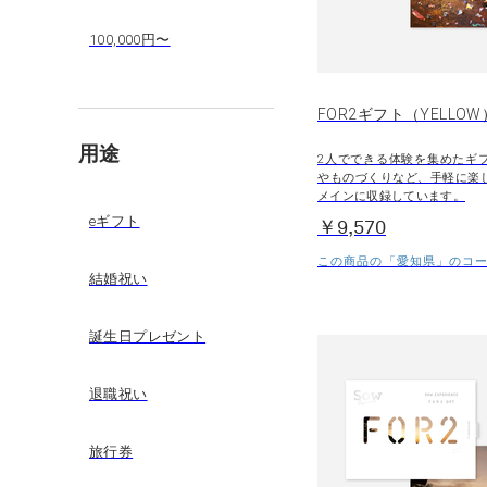
100,000円〜
FOR2ギフト（YELLOW
用途
2人でできる体験を集めたギ
やものづくりなど、手軽に楽
メインに収録しています。
eギフト
￥9,570
この商品の「愛知県」のコース
結婚祝い
誕生日プレゼント
退職祝い
旅行券