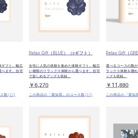
Relax Gift（BLUE）（eギフト）
Relax Gift（G
験ギフト。幅広
女性に人気の体験を集めた体験ギフト。幅広
選べるコースの数が
選べます。自宅
い種類のリラックス体験から選べます。自宅
ラックス体験を贈れ
で楽しめるグッズも収録。
ッズも収録。
￥6,270
￥11,880
数(17)
この商品の「愛知県」のコース数(17)
この商品の「愛知県