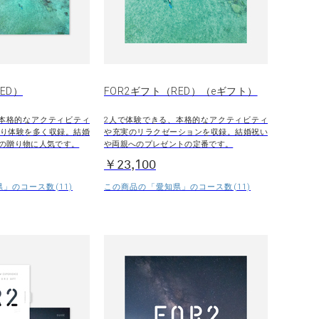
ED）
FOR2ギフト（RED）（eギフト）
本格的なアクティビティ
2人で体験できる、本格的なアクティビティ
り体験を多く収録。結婚
や充実のリラクゼーションを収録。結婚祝い
の贈り物に人気です。
や両親へのプレゼントの定番です。
￥23,100
」のコース数(11)
この商品の「愛知県」のコース数(11)