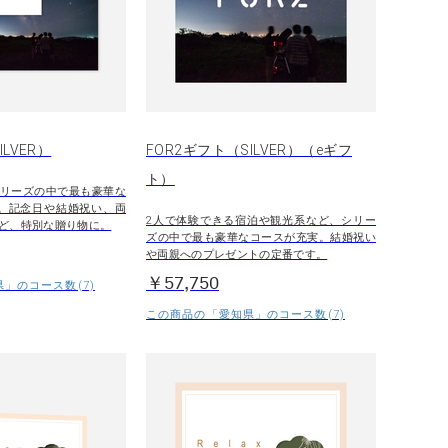
LVER）
FOR2ギフト（SILVER）（eギフ
ト）
リーズの中で最も豪華な
。記念日や結婚祝い、両
2人で体験できる宿泊や観光系など、シリー
ど、特別な贈り物に。
ズの中で最も豪華なコースが充実。結婚祝い
や両親へのプレゼントの定番です。
￥57,750
」のコース数(7)
この商品の「愛知県」のコース数(7)