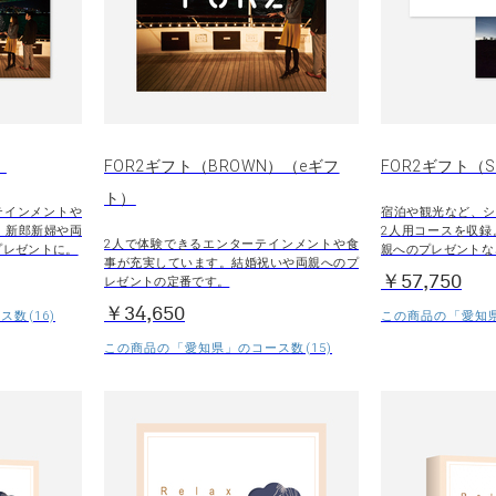
）
FOR2ギフト（BROWN）（eギフ
FOR2ギフト（SI
ト）
テインメントや
宿泊や観光など、シ
。新郎新婦や両
2人用コースを収録
2人で体験できるエンターテインメントや食
プレゼントに。
親へのプレゼントな
事が充実しています。結婚祝いや両親へのプ
￥57,750
レゼントの定番です。
￥34,650
数(16)
この商品の「愛知県
この商品の「愛知県」のコース数(15)