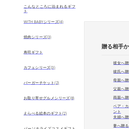
こんなところに泊まれるギフ
ト
WITH BABYシリーズ(4)
焼肉シリーズ(3)
贈る相手
寿司ギフト
彼女へ贈
カフェシリーズ(3)
彼氏へ贈
母親へ贈
バーガーチケット(2)
父親へ贈
両親へ贈
お取り寄せグルメシリーズ(8)
ペア・カ
ント
えらべる絵本のギフト(2)
夫婦へ贈
妻へ贈る
パーソナライズコスメギフト