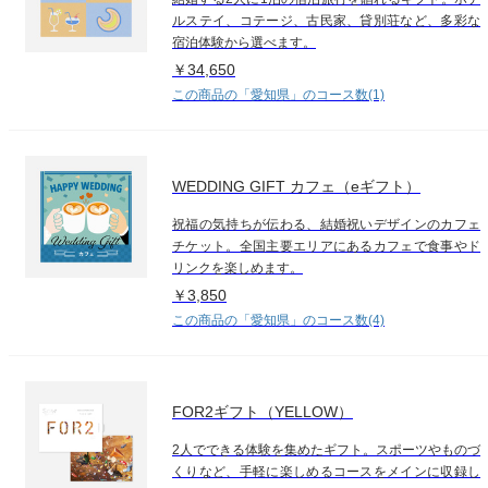
ルステイ、コテージ、古民家、貸別荘など、多彩な
宿泊体験から選べます。
￥34,650
この商品の「愛知県」のコース数(1)
WEDDING GIFT カフェ（eギフト）
祝福の気持ちが伝わる、結婚祝いデザインのカフェ
チケット。全国主要エリアにあるカフェで食事やド
リンクを楽しめます。
￥3,850
この商品の「愛知県」のコース数(4)
FOR2ギフト（YELLOW）
2人でできる体験を集めたギフト。スポーツやものづ
くりなど、手軽に楽しめるコースをメインに収録し