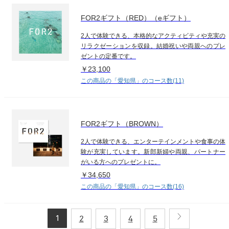
FOR2ギフト（RED）（eギフト）
2人で体験できる、本格的なアクティビティや充実の
リラクゼーションを収録。結婚祝いや両親へのプレ
ゼントの定番です。
￥23,100
この商品の「愛知県」のコース数(11)
FOR2ギフト（BROWN）
2人で体験できる、エンターテインメントや食事の体
験が充実しています。新郎新婦や両親、パートナー
がいる方へのプレゼントに。
￥34,650
この商品の「愛知県」のコース数(16)
1
2
3
4
5