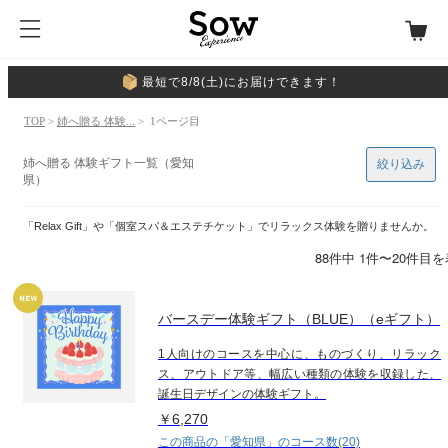
最短で8/8(土)にお届けできます！
TOP
>
姉へ贈る 体験...
> 1ページ目
姉へ贈る 体験ギフト一覧（愛知
絞り込み
県）
「Relax Gift」や「個室スパ＆エステチケット」でリラックス体験を贈りませんか。
88件中 1件〜20件目
バースデー体験ギフト（BLUE）（eギフト）
1人向けのコースを中心に、ものづくり、リラック
ス、アウトドア等、幅広い種類の体験を収録した、
誕生日デザインの体験ギフト。
￥6,270
この商品の「愛知県」のコース数(20)