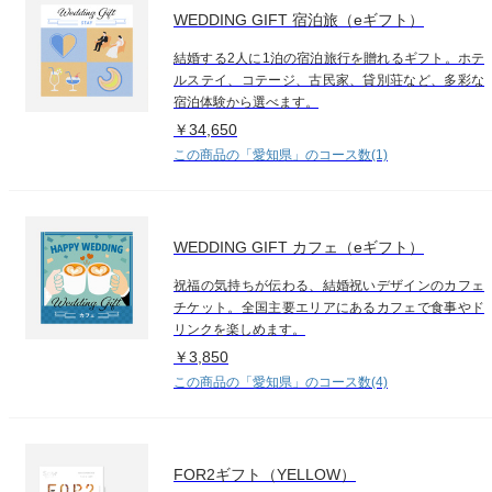
WEDDING GIFT 宿泊旅（eギフト）
結婚する2人に1泊の宿泊旅行を贈れるギフト。ホテ
ルステイ、コテージ、古民家、貸別荘など、多彩な
宿泊体験から選べます。
￥34,650
この商品の「愛知県」のコース数(1)
WEDDING GIFT カフェ（eギフト）
祝福の気持ちが伝わる、結婚祝いデザインのカフェ
チケット。全国主要エリアにあるカフェで食事やド
リンクを楽しめます。
￥3,850
この商品の「愛知県」のコース数(4)
FOR2ギフト（YELLOW）