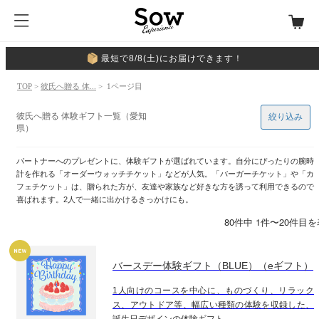
最短で8/8(土)にお届けできます！
TOP
>
彼氏へ贈る 体...
> 1ページ目
彼氏へ贈る 体験ギフト一覧（愛知
絞り込み
県）
パートナーへのプレゼントに、体験ギフトが選ばれています。自分にぴったりの腕時
計を作れる「オーダーウォッチチケット」などが人気。「バーガーチケット」や「カ
フェチケット」は、贈られた方が、友達や家族など好きな方を誘って利用できるので
喜ばれます。2人で一緒に出かけるきっかけにも。
80件中 1件〜20件目
バースデー体験ギフト（BLUE）（eギフト）
1人向けのコースを中心に、ものづくり、リラック
ス、アウトドア等、幅広い種類の体験を収録した、
誕生日デザインの体験ギフト。