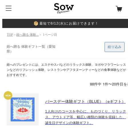
最短で8/12(水)にお届けできます！
TOP
>
姪へ贈る 体験...
> 1ページ目
姪へ贈る 体験ギフト一覧（愛知
絞り込み
県）
姪へのプレゼントには、エステやスパなどのリラックス体験、ヨガやフラワーレッス
ンなどのリフレッシュ体験、レストランやアフタヌーンティーなどの食事体験などが
おすすめです。
88件中 1件〜20件目
バースデー体験ギフト（BLUE）（eギフト）
1人向けのコースを中心に、ものづくり、リラック
ス、アウトドア等、幅広い種類の体験を収録した、
誕生日デザインの体験ギフト。