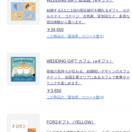
結婚する2人に1泊の宿泊旅行を贈れるギフト。ホテ
ルステイ、コテージ、古民家、貸別荘など、多彩な
宿泊体験から選べます。
￥34,650
この商品の「愛知県」のコース数(1)
WEDDING GIFT カフェ（eギフト）
祝福の気持ちが伝わる、結婚祝いデザインのカフェ
チケット。全国主要エリアにあるカフェで食事やド
リンクを楽しめます。
￥3,850
この商品の「愛知県」のコース数(4)
FOR2ギフト（YELLOW）