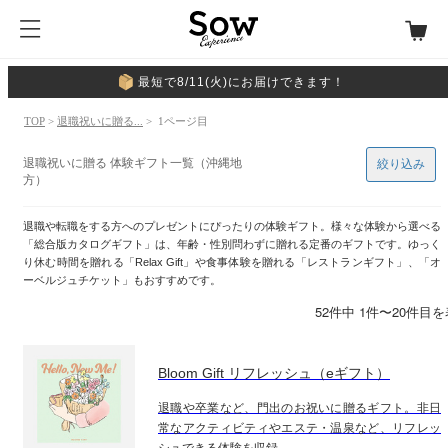
最短で8/11(火)にお届けできます！
TOP
>
退職祝いに贈る...
> 1ページ目
退職祝いに贈る 体験ギフト一覧（沖縄地
絞り込み
方）
退職や転職をする方へのプレゼントにぴったりの体験ギフト。様々な体験から選べる
「総合版カタログギフト」は、年齢・性別問わずに贈れる定番のギフトです。ゆっく
り休む時間を贈れる「Relax Gift」や食事体験を贈れる「レストランギフト」、「オ
ーベルジュチケット」もおすすめです。
52件中 1件〜20件目
Bloom Gift リフレッシュ（eギフト）
退職や卒業など、門出のお祝いに贈るギフト。非日
常なアクティビティやエステ・温泉など、リフレッ
シュできる体験を収録。