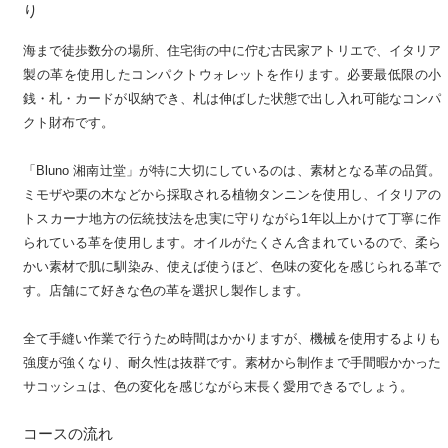
り
海まで徒歩数分の場所、住宅街の中に佇む古民家アトリエで、イタリア
製の革を使用したコンパクトウォレットを作ります。必要最低限の小
銭・札・カードが収納でき、札は伸ばした状態で出し入れ可能なコンパ
クト財布です。
「Bluno 湘南辻堂」が特に大切にしているのは、素材となる革の品質。
ミモザや栗の木などから採取される植物タンニンを使用し、イタリアの
トスカーナ地方の伝統技法を忠実に守りながら1年以上かけて丁寧に作
られている革を使用します。オイルがたくさん含まれているので、柔ら
かい素材で肌に馴染み、使えば使うほど、色味の変化を感じられる革で
す。店舗にて好きな色の革を選択し製作します。
全て手縫い作業で行うため時間はかかりますが、機械を使用するよりも
強度が強くなり、耐久性は抜群です。素材から制作まで手間暇かかった
サコッシュは、色の変化を感じながら末長く愛用できるでしょう。
コースの流れ