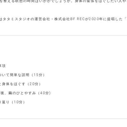
を整える瞑想の時間はいかがでしょうか。身体の緊張をほぐしたい人や
はタタミスタジオの運営会社・株式会社BF.RECが2020年に提唱し
事項
ついて簡単な説明（15分）
と身体をほぐす（20分）
後、繭のひとやすみ（40分)
り返り（10分）