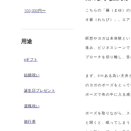
こちらの「繭（まゆ）の
100,000円〜
オ蕨（わらび）」。エア
瞑想やヨガは未体験とい
用途
進み、ビジネスシーンで
プローチを切り離し、音
eギフト
結婚祝い
まず、4mある高い天井
のヨガのポーズをとって
誕生日プレゼント
ポーズで布の中に入る感
退職祝い
ポーズを取りながら、ス
旅行券
と聞くと、眠ってしまう