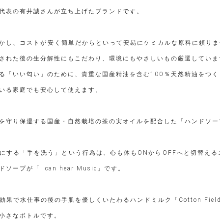
代表の有井誠さんが立ち上げたブランドです。
かし、コストが安く簡単だからといって安易にケミカルな原料に頼りま
された後の生分解性にもこだわり、環境にもやさしいもの厳選していま
る「いい匂い」のために、貴重な国産精油を含む100％天然精油をつ
いる家庭でも安心して使えます。
を守り保湿する国産・自然栽培の茶の実オイルを配合した「ハンドソープ
にする「手を洗う」という行為は、心も体もONからOFFへと切替え
プが「I can hear Music」です。
果で水仕事の後の手肌を優しくいたわるハンドミルク「Cotton Fi
小さなボトルです。