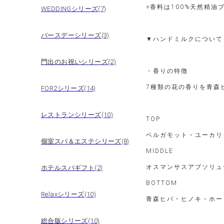
※香料は100%天然精油
WEDDINGシリーズ(7)
バースデーシリーズ(3)
▼ハンドミルクについて
門出のお祝いシリーズ(2)
・香りの特徴
7種類の花の香りを青森
FOR2シリーズ(14)
レストランシリーズ(10)
TOP
ベルガモット・ユーカリ
個室スパ＆エステシリーズ(8)
MIDDLE
オスマンサスアブソリュ
ホテルスパギフト(2)
BOTTOM
Relaxシリーズ(10)
青森ヒバ・ヒノキ・ホー
総合版シリーズ(10)