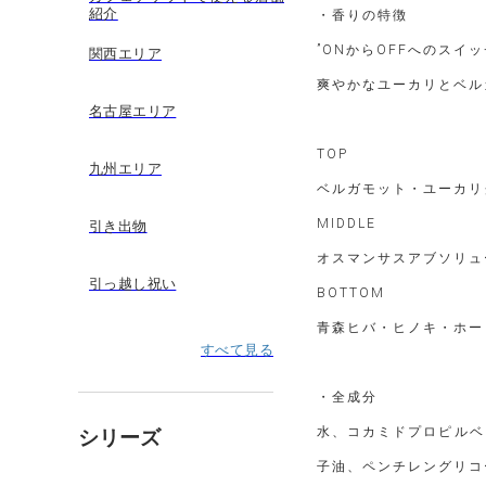
紹介
・香りの特徴
”ONからOFFへのスイ
関西エリア
爽やかなユーカリとベル
名古屋エリア
TOP
九州エリア
ベルガモット・ユーカリ
MIDDLE
引き出物
オスマンサスアブソリュ
引っ越し祝い
BOTTOM
青森ヒバ・ヒノキ・ホー
すべて見る
・全成分
水、コカミドプロピルベ
シリーズ
子油、ペンチレングリコ