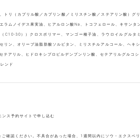
、トリ（カプリル酸／カプリン酸／ミリスチン酸／ステアリン酸）グリ
エラムノイデス果実油、ヒアルロン酸Na、トコフェロール、キサンタ
（C10-30））クロスポリマー、マンゴー種子油、ラウロイルグル
セリン、オリーブ油脂肪酸ソルビタン、ミリスチルアルコール、ヘキシ
セテアリル、ヒドロキシプロピルデンプンリン酸、セテアリルグルコシ
ブレンド
エンス予約サイトで申し込む
をご確認ください。不具合があった場合、1週間以内にソウ・エクスペ