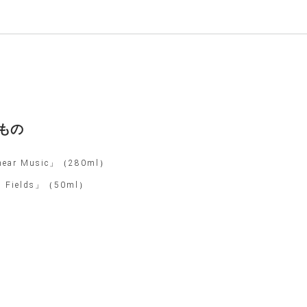
もの
ear Music」（280ml）
Fields」（50ml）