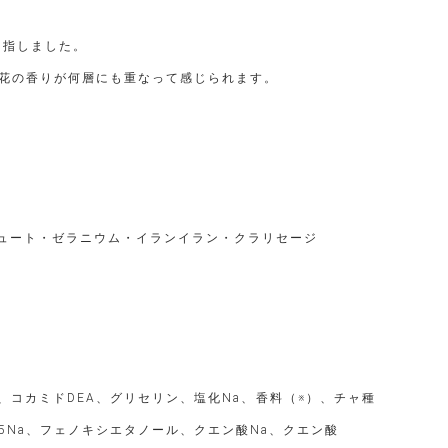
目指しました。
花の香りが何層にも重なって感じられます。
リュート・ゼラニウム・イランイラン・クラリセージ
、コカミドDEA、グリセリン、塩化Na、香料（※）、チャ種
Na、フェノキシエタノール、クエン酸Na、クエン酸