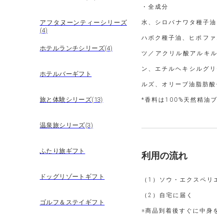
・全成分
アフタヌーンティーシリーズ
水、シロバナワタ種子油
(4)
ハボク種子油、ヒポファ
ホテルランチシリーズ(4)
ツ／アクリル酸アルキル
ン、エチルヘキシルグリ
ホテルバーギフト
ルズ、オリーブ油脂肪酸
旅と体験シリーズ(13)
*香料は100%天然精油
温泉旅シリーズ(3)
ふたり旅ギフト
利用の流れ
ドッグリゾートギフト
（1）ソウ・エクスペリ
（2）自宅に届く
ゴルフ＆ステイギフト
※商品到着後すぐに中身