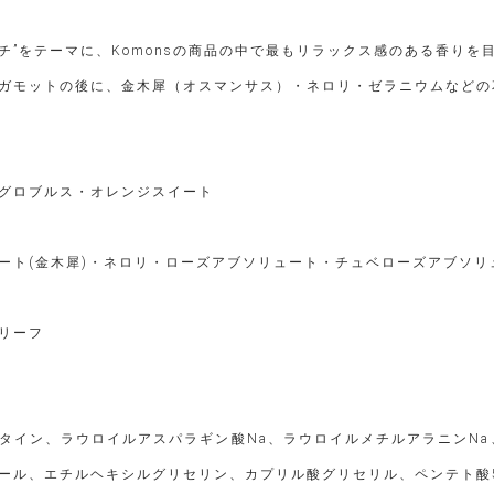
ッチ”をテーマに、Komonsの商品の中で最もリラックス感のある香りを
ガモットの後に、金木犀（オスマンサス）・ネロリ・ゼラニウムなどの
グロブルス・オレンジスイート
ート(金木犀)・ネロリ・ローズアブソリュート・チュベローズアブソ
リーフ
タイン、ラウロイルアスパラギン酸Na、ラウロイルメチルアラニンNa
ール、エチルヘキシルグリセリン、カプリル酸グリセリル、ペンテト酸5