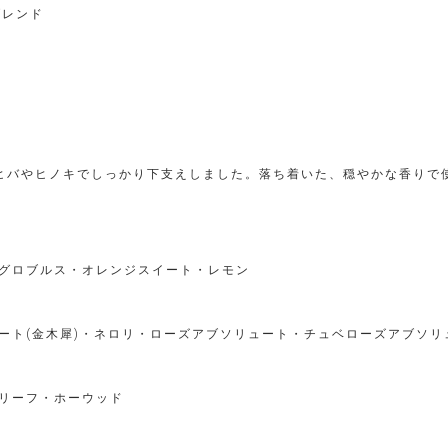
ブレンド
ヒバやヒノキでしっかり下支えしました。落ち着いた、穏やかな香りで
グロブルス・オレンジスイート・レモン
ート(金木犀)・ネロリ・ローズアブソリュート・チュベローズアブソ
リーフ・ホーウッド