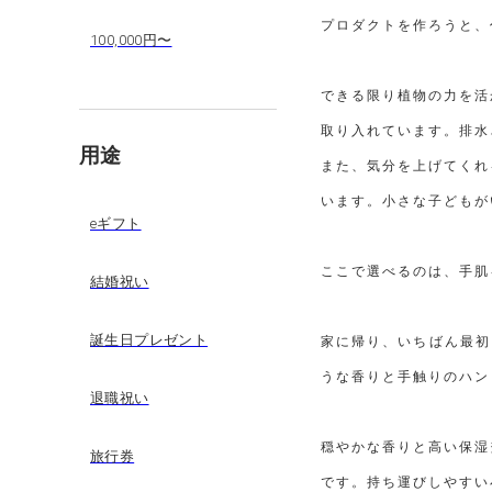
プロダクトを作ろうと、
100,000円〜
できる限り植物の力を活
取り入れています。排水
用途
また、気分を上げてくれ
います。小さな子どもが
eギフト
ここで選べるのは、手肌
結婚祝い
誕生日プレゼント
家に帰り、いちばん最初
うな香りと手触りのハンドソー
退職祝い
穏やかな香りと高い保湿効
旅行券
です。持ち運びしやすい