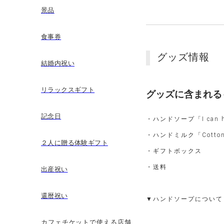
景品
食事券
グッズ情報
結婚内祝い
リラックスギフト
グッズに含まれる
記念日
・ハンドソープ「I can h
・ハンドミルク「Cotton 
２人に贈る体験ギフト
・ギフトボックス
・送料
出産祝い
還暦祝い
▼ハンドソープについて
カフェチケットで使える店舗