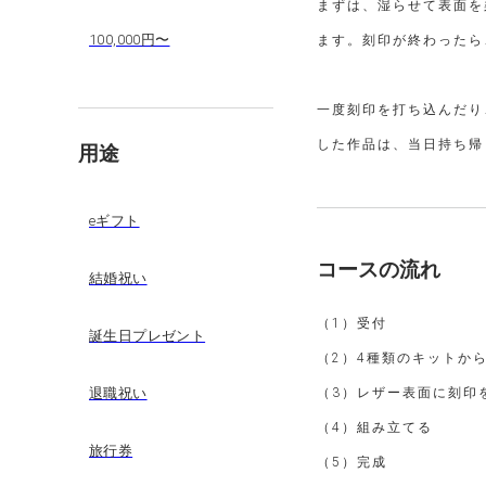
まずは、湿らせて表面を
100,000円〜
ます。刻印が終わったら
一度刻印を打ち込んだり
した作品は、当日持ち帰
用途
eギフト
コースの流れ
結婚祝い
（1）受付
誕生日プレゼント
（2）4種類のキットか
退職祝い
（3）レザー表面に刻印
（4）組み立てる
旅行券
（5）完成