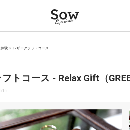
録体験
>
レザークラフトコース
トコース - Relax Gift（G
616