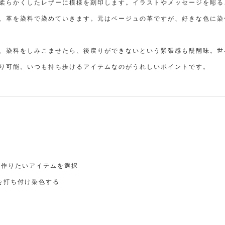
柔らかくしたレザーに模様を刻印します。イラストやメッセージを彫る
、革を染料で染めていきます。元はベージュの革ですが、好きな色に染
、染料をしみこませたら、後戻りができないという緊張感も醍醐味。世
り可能。いつも持ち歩けるアイテムなのがうれしいポイントです。
ら作りたいアイテムを選択
を打ち付け染色する