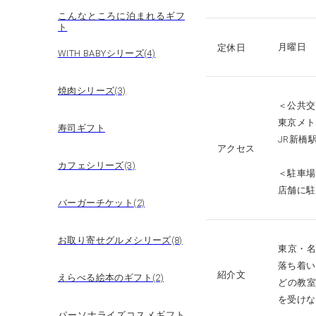
こんなところに泊まれるギフ
ト
月曜日
定休日
WITH BABYシリーズ(4)
焼肉シリーズ(3)
＜公共交
東京メト
寿司ギフト
JR新橋
アクセス
カフェシリーズ(3)
＜駐車場
店舗に駐
バーガーチケット(2)
お取り寄せグルメシリーズ(8)
東京・
落ち着い
紹介文
えらべる絵本のギフト(2)
どの教
を受けな
パーソナライズコスメギフト