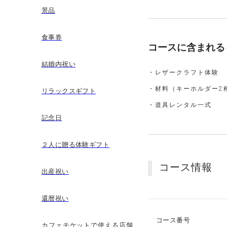
景品
食事券
コースに含まれる
結婚内祝い
・レザークラフト体験
・材料（キーホルダー2
リラックスギフト
・道具レンタル一式
記念日
２人に贈る体験ギフト
コース情報
出産祝い
還暦祝い
コース番号
カフェチケットで使える店舗