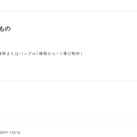
もの
種類またはバングル2種類から1つ選び制作）
#XP-15616