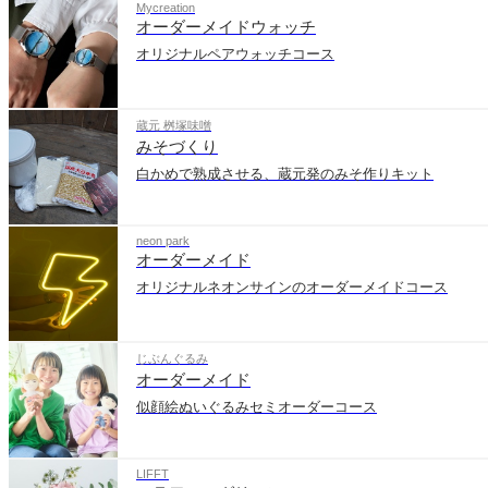
Mycreation
オーダーメイドウォッチ
オリジナルペアウォッチコース
蔵元 桝塚味噌
みそづくり
白かめで熟成させる、蔵元発のみそ作りキット
neon park
オーダーメイド
オリジナルネオンサインのオーダーメイドコース
じぶんぐるみ
オーダーメイド
似顔絵ぬいぐるみセミオーダーコース
LIFFT