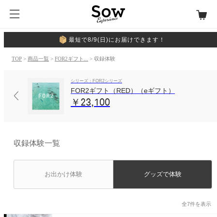
最短で8/9(日)にお届けできます！
TOP
>
商品一覧
>
FOR2ギフト...
> 収録体験
シリーズ：FOR2シリーズ
FOR2ギフト（RED）（eギフト）
￥23,100
収録体験一覧
お出かけ体験
グッズで体験
全7件を表示