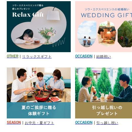
リラックスギフト
結婚祝い
OTHER
OCCASION
お中元・夏ギフト
引っ越し祝い
SEASON
OCCASION