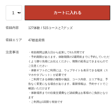
カートに入れる
収録内容
127体験 / 515コースと7グッズ
収録エリア
47都道府県
注意事項
・有効期間は購入日から起算して6カ月間です
・予約期限があります。体験期限の2週間前までに予約していただ
くよう贈り先様にお伝えください。期限の延長はできませんので
ご注意ください
・体験ギフトのご利用には、ウェブサイトを表示できる端末（ス
マホやタブレット）が必要です
・ご利用できる体験の種類や施設、コース内容、エリア等は、予
告なく変更になる場合があります。最新情報は、予約サイトでご
確認いただけます
・体験場所までの往復交通費など諸経費はお客様のご負担となり
ます
・ご利用は1回限り有効です