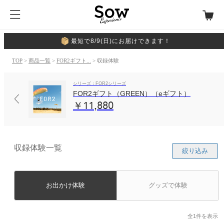
最短で8/9(日)にお届けできます！
TOP
>
商品一覧
>
FOR2ギフト...
> 収録体験
シリーズ：FOR2シリーズ
FOR2ギフト（GREEN）（eギフト）
￥11,880
収録体験一覧
絞り込み
お出かけ体験
グッズで体験
全1件を表示