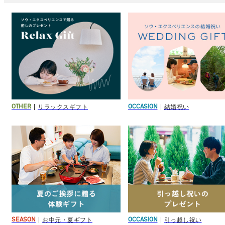
リラックスギフト
結婚祝い
OTHER
OCCASION
お中元・夏ギフト
引っ越し祝い
SEASON
OCCASION