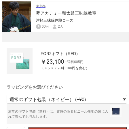
東京都
夢アカデミー和太鼓三味線教室
津軽三味線体験コース
60分
2人
FOR2ギフト（RED）
￥23,100
+送料605円
（※システム料1100円を含む）
ラッピングをお選びください
通常のギフト包装（無料）は、質感のあるビニール生地の袋に入
れて畳んでお包みします。