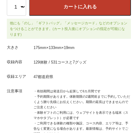
カートに入れる
他にも「のし」「ギフトバッグ」「メッセージカード」などのオプション
をつけることができます。(カート投入後にオプションの指定が可能にな
ります)
大きさ
175mm×133mm×19mm
収録内容
129体験 / 531コースと7グッズ
収録エリア
47都道府県
注意事項
・有効期間は発送日から起算して6カ月間です
・予約期限があります。体験期限の2週間前までに予約していただ
くよう贈り先様にお伝えください。期限の延長はできませんので
ご注意ください
・体験ギフトのご利用には、ウェブサイトを表示できる端末（ス
マホやタブレット）が必要です
・ご利用できる体験の種類や施設、コース内容、エリア等は、予
告なく変更になる場合があります。最新情報は、予約サイトでご