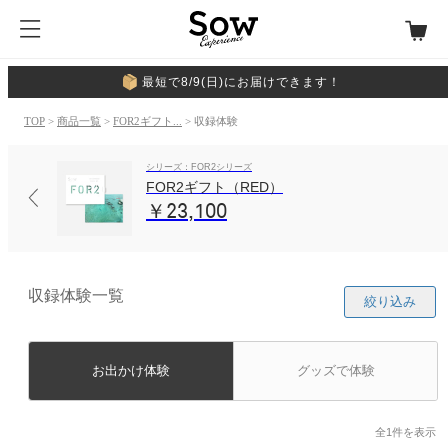
最短で8/9(日)にお届けできます！
TOP
>
商品一覧
>
FOR2ギフト...
> 収録体験
シリーズ：FOR2シリーズ
FOR2ギフト（RED）
￥23,100
収録体験一覧
絞り込み
お出かけ体験
グッズで体験
全1件を表示