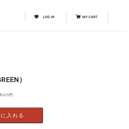
REEN）
料605円
）
トに入れる