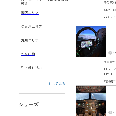
千葉県浦
紹介
SKY Ex
関西エリア
パイロ
名古屋エリア
九州エリア
4
引き出物
東京都大
引っ越し祝い
LUXURY
FIGHT
すべて見る
シリーズ
4