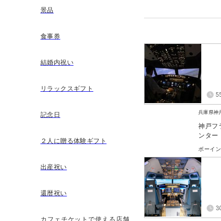
景品
食事券
結婚内祝い
リラックスギフト
5
兵庫県神
記念日
神戸フ
ンター
２人に贈る体験ギフト
出産祝い
還暦祝い
3
カフェチケットで使える店舗