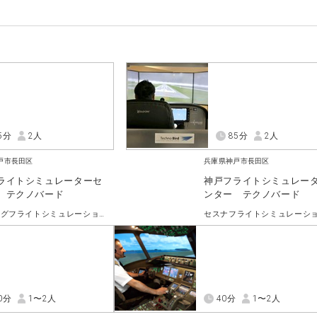
5分
2人
85分
2人
戸市長田区
兵庫県神戸市長田区
ライトシミュレーターセ
神戸フライトシミュレー
 テクノバード
ンター テクノバード
ボーイングフライトシミュレーションコース
0分
1〜2人
40分
1〜2人