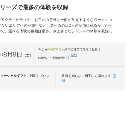
2シリーズで最多の体験を収録
むアクティビティや、お互いの意外な一面が見えるようなワークショ
がないエリアへの小旅行など、選べるのは2人の記憶に残るかけがえ
中で、選べる体験の種類は最多。さまざまなジャンルの体験を収録し
今から
6時間32分
以内のご注文で最短
にお届け
8月8日
届け
（土）
詳細
(※離島・一部地域除く)
は
ソーシャルギフト
に対応していま
住所を知らない相手にも贈れます
詳
細