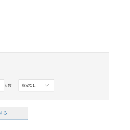
人数
する