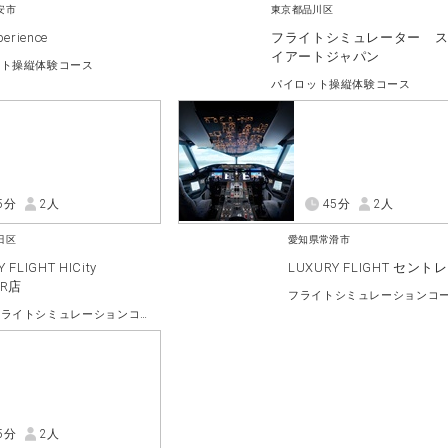
安市
東京都品川区
perience
フライトシミュレーター 
イアートジャパン
ット操縦体験コース
パイロット操縦体験コース
5分
2人
45分
2人
田区
愛知県常滑市
 FLIGHT HICity
LUXURY FLIGHT セント
ER店
フライトシミュレーションコ
戦闘機フライトシミュレーションコース
5分
2人