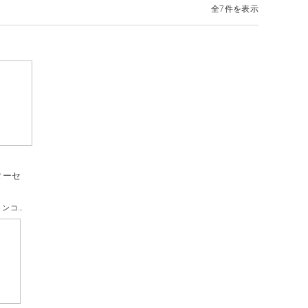
全7件を表示
ターセ
セスナフライトシミュレーションコース