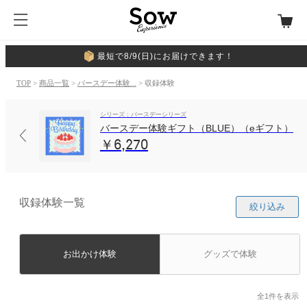
最短で8/9(日)にお届けできます！
TOP
>
商品一覧
>
バースデー体験...
> 収録体験
シリーズ：バースデーシリーズ
バースデー体験ギフト（BLUE）（eギフト）
￥6,270
収録体験一覧
絞り込み
お出かけ体験
グッズで体験
全1件を表示