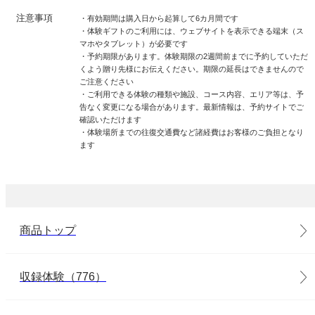
注意事項
・有効期間は購入日から起算して6カ月間です
・体験ギフトのご利用には、ウェブサイトを表示できる端末（ス
マホやタブレット）が必要です
・予約期限があります。体験期限の2週間前までに予約していただ
くよう贈り先様にお伝えください。期限の延長はできませんので
ご注意ください
・ご利用できる体験の種類や施設、コース内容、エリア等は、予
告なく変更になる場合があります。最新情報は、予約サイトでご
確認いただけます
・体験場所までの往復交通費など諸経費はお客様のご負担となり
ます
商品トップ
収録体験（776）