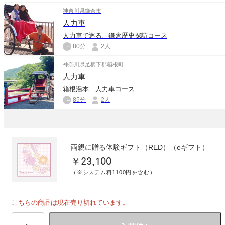
神奈川県鎌倉市
人力車
人力車で巡る、鎌倉歴史探訪コース
80分
2人
神奈川県足柄下郡箱根町
人力車
箱根湯本 人力車コース
85分
2人
両親に贈る体験ギフト（RED）（eギフト）
￥23,100
（※システム料1100円を含む）
こちらの商品は現在売り切れています。