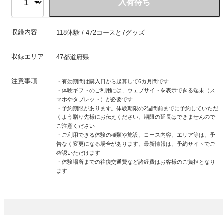
入荷待ち
収録内容
118体験 / 472コースと7グッズ
収録エリア
47都道府県
注意事項
・有効期間は購入日から起算して6カ月間です
・体験ギフトのご利用には、ウェブサイトを表示できる端末（ス
マホやタブレット）が必要です
・予約期限があります。体験期限の2週間前までに予約していただ
くよう贈り先様にお伝えください。期限の延長はできませんので
ご注意ください
・ご利用できる体験の種類や施設、コース内容、エリア等は、予
告なく変更になる場合があります。最新情報は、予約サイトでご
確認いただけます
・体験場所までの往復交通費など諸経費はお客様のご負担となり
ます