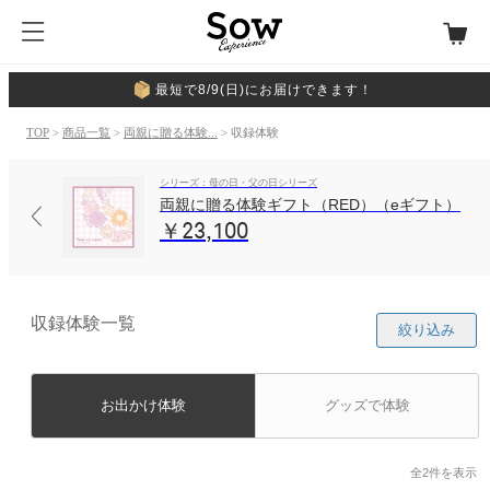
最短で8/9(日)にお届けできます！
TOP
>
商品一覧
>
両親に贈る体験...
> 収録体験
シリーズ：母の日・父の日シリーズ
両親に贈る体験ギフト（RED）（eギフト）
￥23,100
収録体験一覧
絞り込み
お出かけ体験
グッズで体験
全2件を表示