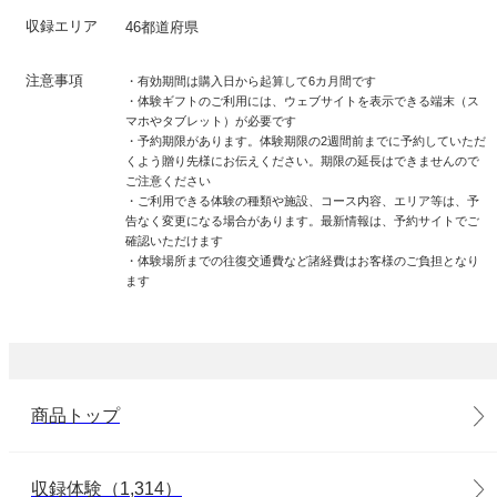
収録エリア
46都道府県
注意事項
・有効期間は購入日から起算して6カ月間です
・体験ギフトのご利用には、ウェブサイトを表示できる端末（ス
マホやタブレット）が必要です
・予約期限があります。体験期限の2週間前までに予約していただ
くよう贈り先様にお伝えください。期限の延長はできませんので
ご注意ください
・ご利用できる体験の種類や施設、コース内容、エリア等は、予
告なく変更になる場合があります。最新情報は、予約サイトでご
確認いただけます
・体験場所までの往復交通費など諸経費はお客様のご負担となり
ます
商品トップ
収録体験（1,314）