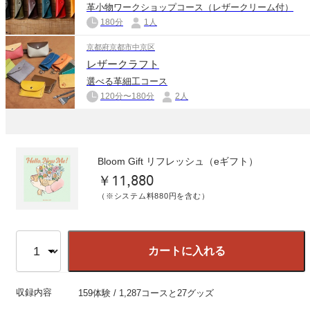
革小物ワークショップコース（レザークリーム付）
180分
1人
京都府京都市中京区
レザークラフト
選べる革細工コース
120分〜180分
2人
Bloom Gift リフレッシュ（eギフト）
￥11,880
（※システム料880円を含む）
カートに入れる
収録内容
159体験 / 1,287コースと27グッズ