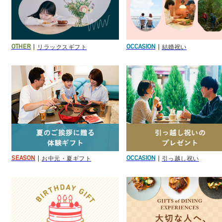
リラックスギフト
結婚祝い
OTHER
OCCASION
お中元・夏ギフト
引っ越し祝い
SEASON
OCCASION