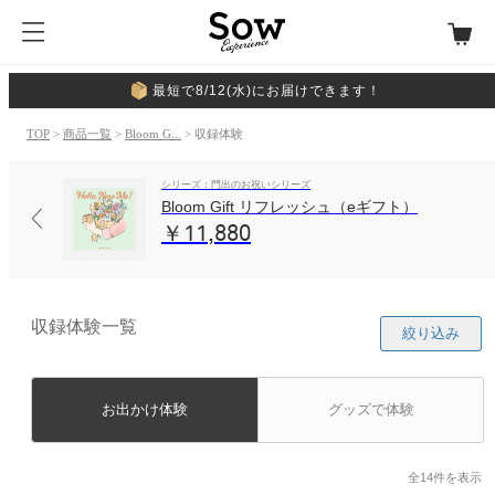
最短で8/12(水)にお届けできます！
TOP
>
商品一覧
>
Bloom G...
> 収録体験
シリーズ：門出のお祝いシリーズ
Bloom Gift リフレッシュ（eギフト）
￥11,880
収録体験一覧
絞り込み
お出かけ体験
グッズで体験
全14件を表示