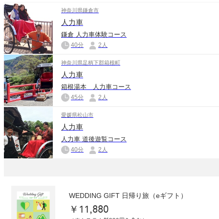
神奈川県鎌倉市
人力車
鎌倉 人力車体験コース
40分
2人
神奈川県足柄下郡箱根町
人力車
箱根湯本 人力車コース
45分
2人
愛媛県松山市
人力車
人力車 道後遊覧コース
40分
2人
WEDDING GIFT 日帰り旅（eギフト）
￥11,880