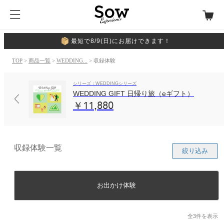
最短で8/9(日)にお届けできます！
TOP
>
商品一覧
>
WEDDING...
> 収録体験
シリーズ：WEDDINGシリーズ
WEDDING GIFT 日帰り旅（eギフト）
￥11,880
収録体験一覧
絞り込み
お出かけ体験
全3件を表示