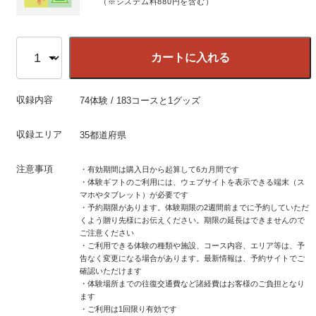
（※システム料880円を含む）
カートに入れる
収録内容
74体験 / 183コースと1グッズ
収録エリア
35都道府県
注意事項
・有効期間は購入日から起算して6カ月間です
・体験ギフトのご利用には、ウェブサイトを表示できる端末（ス
マホやタブレット）が必要です
・予約期限があります。体験期限の2週間前までに予約していただ
くよう贈り先様にお伝えください。期限の延長はできませんので
ご注意ください
・ご利用できる体験の種類や施設、コース内容、エリア等は、予
告なく変更になる場合があります。最新情報は、予約サイトでご
確認いただけます
・体験場所までの往復交通費など諸経費はお客様のご負担となり
ます
・ご利用は1回限り有効です