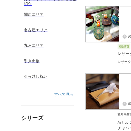
紹介
関西エリア
名古屋エリア
9
九州エリア
複数店舗
レザー
引き出物
レザー
引っ越し祝い
すべて見る
6
愛知県名
シリーズ
Antic
チャバ