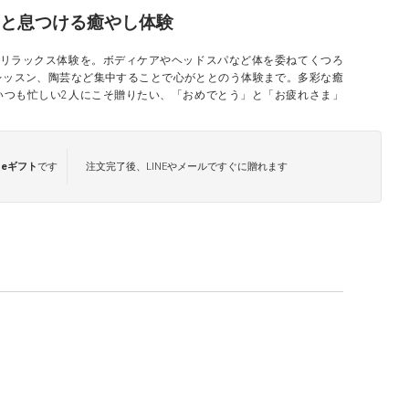
と息つける癒やし体験
るリラックス体験を。ボディケアやヘッドスパなど体を委ねてくつろ
レッスン、陶芸など集中することで心がととのう体験まで。多彩な癒
いつも忙しい2人にこそ贈りたい、「おめでとう」と「お疲れさま」
は
eギフト
です
注文完了後、LINEやメールですぐに贈れます