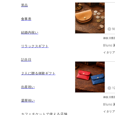
景品
食事券
9
結婚内祝い
神奈川県
Blun
リラックスギフト
記念日
２人に贈る体験ギフト
出産祝い
1
神奈川県
還暦祝い
Blun
カフェチケットで使える店舗