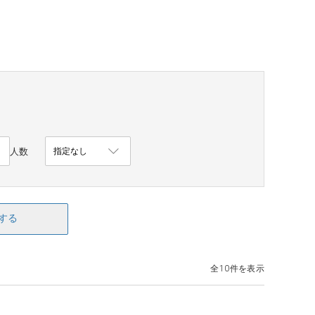
人数
する
全10件を表示