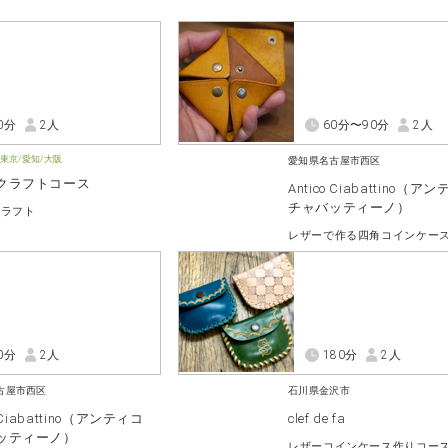
0分
2人
60分〜90分
2人
東京/愛知/大阪
愛知県名古屋市西区
クラフトコース
Antico Ciabattino（ア
チャバッティーノ）
クラフト
0分
2人
180分
2人
古屋市西区
石川県金沢市
o Ciabattino（アンティコ
clef de fa
ッティーノ）
レザーコインケース作りコー