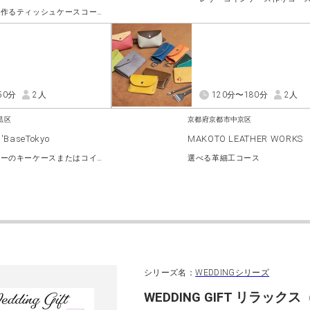
レザーで作るティッシュケースコース
50分
2人
120分〜180分
2人
黒区
京都府京都市中京区
'BaseTokyo
MAKOTO LEATHER WORKS
姫路レザーのキーケースまたはコインケースづくりコース
選べる革細工コース
シリーズ名：
WEDDINGシリーズ
WEDDING GIFT リラック