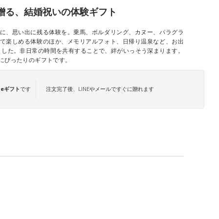
贈る、結婚祝いの体験ギフト
人に、思い出に残る体験を。乗馬、ボルダリング、カヌー、パラグラ
して楽しめる体験のほか、メモリアルフォト、日帰り温泉など、お出
ました。非日常の時間を共有することで、絆がいっそう深まります。
にぴったりのギフトです。
は
eギフト
です
注文完了後、LINEやメールですぐに贈れます