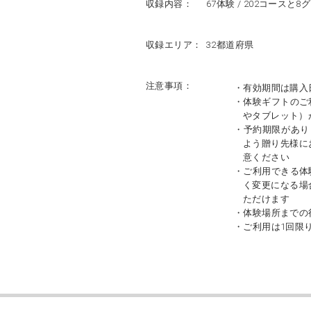
収録内容：
67体験 / 202コースと8
収録エリア：
32都道府県
注意事項：
・有効期間は購入
・体験ギフトのご
やタブレット）
・予約期限があり
よう贈り先様に
意ください
・ご利用できる体
く変更になる場
ただけます
・体験場所までの
・ご利用は1回限