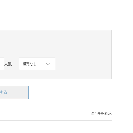
人数
する
全4件を表示