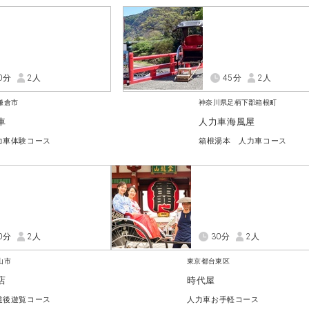
0分
2人
45分
2人
鎌倉市
神奈川県足柄下郡箱根町
車
人力車海風屋
力車体験コース
箱根湯本 人力車コース
0分
2人
30分
2人
山市
東京都台東区
店
時代屋
道後遊覧コース
人力車お手軽コース