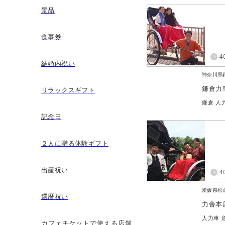
景品
食事券
4
結婚内祝い
神奈川県
鎌倉力
リラックスギフト
鎌倉 人
記念日
２人に贈る体験ギフト
出産祝い
4
愛媛県松
還暦祝い
力舎本
人力車 
カフェチケットで使える店舗