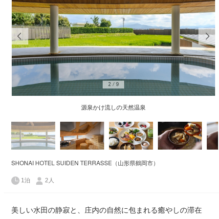
2
/
9
源泉かけ流しの天然温泉
SHONAI HOTEL SUIDEN TERRASSE（山形県鶴岡市）
1泊
2人
美しい水田の静寂と、庄内の自然に包まれる癒やしの滞在