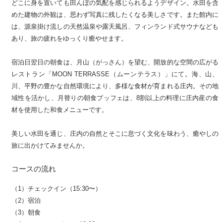
どこに身を置いても田んぼの気配を感じられるようデザイン。水田を含
めた建物の外観は、思わず写真に残したくなる美しさです。また館内に
は、源泉掛け流しの天然温泉や露天風呂、フィンランド式サウナなども
あり、旅の疲れをゆっくり癒やせます。
宿泊日翌日の朝食は、月山（がっさん）を望む、開放的な空間の広がる
レストラン「MOON TERRASSE（ムーンテラス）」にて。海、山、
川、平野の豊かな自然環境により、多様な食材が育まれる庄内。その地
域性を活かし、月替りの朝食ブッフェは、8割以上の料理に庄内産の食
材を使用した和食メニューです。
美しい水田を通じ、庄内の自然とそこに息づく文化を味わう、癒やしの
旅に出かけてみませんか。
コースの流れ
（1）チェックイン（15:30〜）
（2）宿泊
（3）朝食