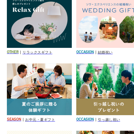
リラックスギフト
結婚祝い
OTHER
OCCASION
お中元・夏ギフト
引っ越し祝い
SEASON
OCCASION