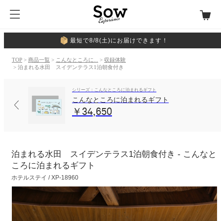
最短で8/8(土)にお届けできます！
TOP
>
商品一覧
>
こんなところに...
>
収録体験
> 泊まれる水田 スイデンテラス1泊朝食付き
シリーズ：こんなところに泊まれるギフト
こんなところに泊まれるギフト
￥34,650
泊まれる水田 スイデンテラス1泊朝食付き - こんなと
ころに泊まれるギフト
ホテルステイ / XP-18960