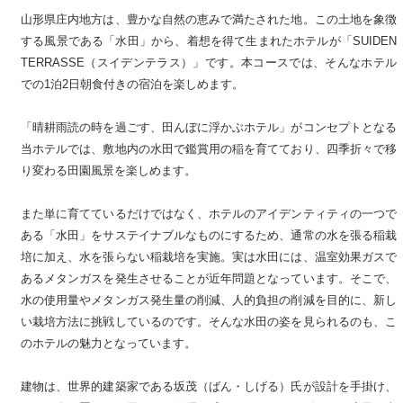
山形県庄内地方は、豊かな自然の恵みで満たされた地。この土地を象徴
する風景である「水田」から、着想を得て生まれたホテルが「SUIDEN
TERRASSE（スイデンテラス）」です。本コースでは、そんなホテル
での1泊2日朝食付きの宿泊を楽しめます。
「晴耕雨読の時を過ごす、田んぼに浮かぶホテル」がコンセプトとなる
当ホテルでは、敷地内の水田で鑑賞用の稲を育てており、四季折々で移
り変わる田園風景を楽しめます。
また単に育てているだけではなく、ホテルのアイデンティティの一つで
ある「水田」をサステイナブルなものにするため、通常の水を張る稲栽
培に加え、水を張らない稲栽培を実施。実は水田には、温室効果ガスで
あるメタンガスを発生させることが近年問題となっています。そこで、
水の使用量やメタンガス発生量の削減、人的負担の削減を目的に、新し
い栽培方法に挑戦しているのです。そんな水田の姿を見られるのも、こ
のホテルの魅力となっています。
建物は、世界的建築家である坂茂（ばん・しげる）氏が設計を手掛け、