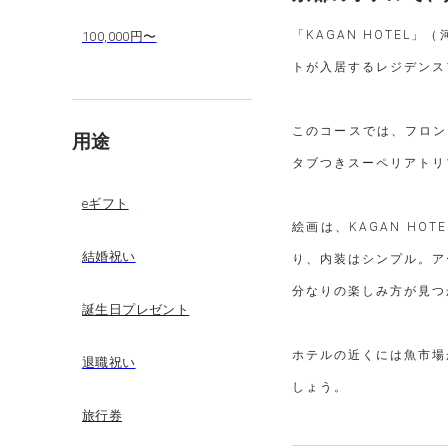
「KAGAN HOTE
100,000円〜
トが入居するレジデンス
このコースでは、フロン
用途
タブつきスーペリアトリ
eギフト
絵画は、KAGAN H
結婚祝い
り、内装はシンプル。ア
分なりの楽しみ方が見つ
誕生日プレゼント
ホテルの近くには魚市場
退職祝い
しょう。
旅行券