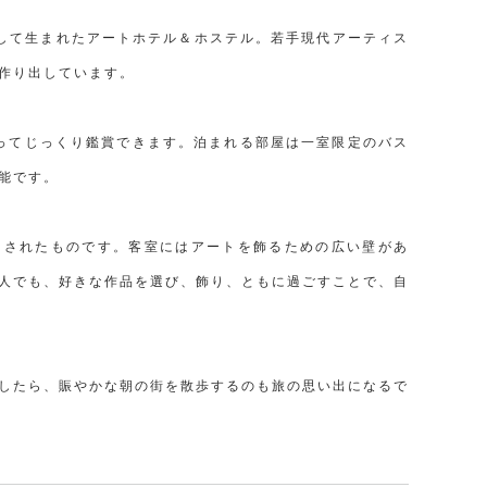
ョンして生まれたアートホテル＆ホステル。若手現代アーティス
作り出しています。
ってじっくり鑑賞できます。泊まれる部屋は一室限定のバス
能です。
クトされたものです。客室にはアートを飾るための広い壁があ
人でも、好きな作品を選び、飾り、ともに過ごすことで、自
したら、賑やかな朝の街を散歩するのも旅の思い出になるで