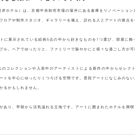
L」（河岸ホテル）は、京都中央卸売市場の場外にある倉庫をリノベーシ
フロアや制作スタジオ、ギャラリーを備え、訪れる人とアートの接点を
トに展示されている絵画6点の中から好きなものを1つ選び、部屋に飾
プル。ペアでゆったりと、ファミリーで賑やかにと様々な過ごし方が可
OTELのコレクションや入居中のアーティストによる新作の中からセレ
ートを中心にゆったりくつろげる空間です。普段アートになじみのない
かるかもしれません。
があり、早朝から活気溢れる立地です。アートに囲まれたホテルを満喫