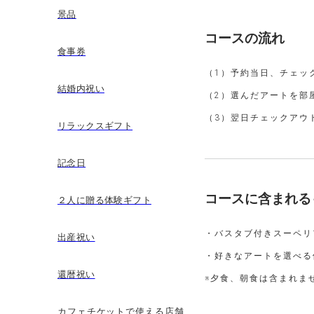
景品
コースの流れ
食事券
（1）予約当日、チェックイ
結婚内祝い
（2）選んだアートを部
（3）翌日チェックアウト
リラックスギフト
記念日
コースに含まれる
２人に贈る体験ギフト
・バスタブ付きスーペリ
出産祝い
・好きなアートを選べる
還暦祝い
※夕食、朝食は含まれま
カフェチケットで使える店舗