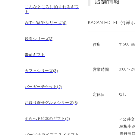
店舗情報
こんなところに泊まれるギフ
ト
KAGAN HOTEL -河岸
WITH BABYシリーズ(4)
焼肉シリーズ(3)
〒600-
住所
寿司ギフト
0:00〜24
営業時間
カフェシリーズ(3)
バーガーチケット(2)
なし
定休日
お取り寄せグルメシリーズ(8)
えらべる絵本のギフト(2)
＜公共交
JR梅小
JR丹波
パーソナライズコスメギフト