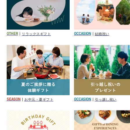
リラックスギフト
結婚祝い
OTHER
OCCASION
お中元・夏ギフト
引っ越し祝い
SEASON
OCCASION