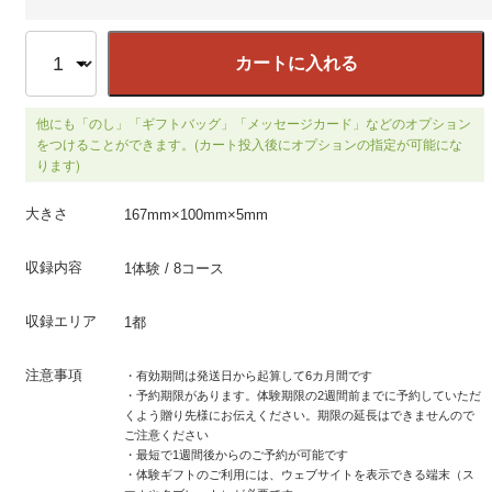
カートに入れる
他にも「のし」「ギフトバッグ」「メッセージカード」などのオプション
をつけることができます。(カート投入後にオプションの指定が可能にな
ります)
大きさ
167mm×100mm×5mm
収録内容
1体験 / 8コース
収録エリア
1都
注意事項
・有効期間は発送日から起算して6カ月間です
・予約期限があります。体験期限の2週間前までに予約していただ
くよう贈り先様にお伝えください。期限の延長はできませんので
ご注意ください
・最短で1週間後からのご予約が可能です
・体験ギフトのご利用には、ウェブサイトを表示できる端末（ス