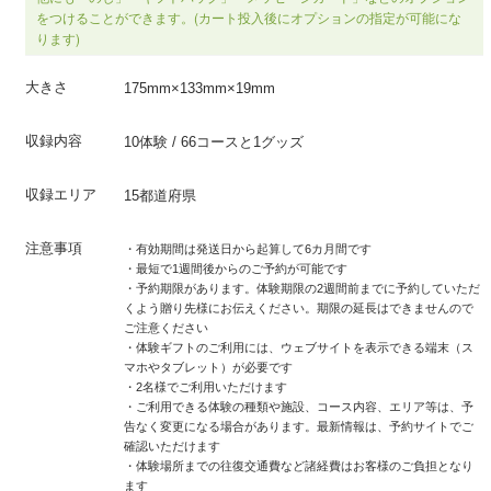
をつけることができます。(カート投入後にオプションの指定が可能にな
ります)
大きさ
175mm×133mm×19mm
収録内容
10体験 / 66コースと1グッズ
収録エリア
15都道府県
注意事項
・有効期間は発送日から起算して6カ月間です
・最短で1週間後からのご予約が可能です
・予約期限があります。体験期限の2週間前までに予約していただ
くよう贈り先様にお伝えください。期限の延長はできませんので
ご注意ください
・体験ギフトのご利用には、ウェブサイトを表示できる端末（ス
マホやタブレット）が必要です
・2名様でご利用いただけます
・ご利用できる体験の種類や施設、コース内容、エリア等は、予
告なく変更になる場合があります。最新情報は、予約サイトでご
確認いただけます
・体験場所までの往復交通費など諸経費はお客様のご負担となり
ます