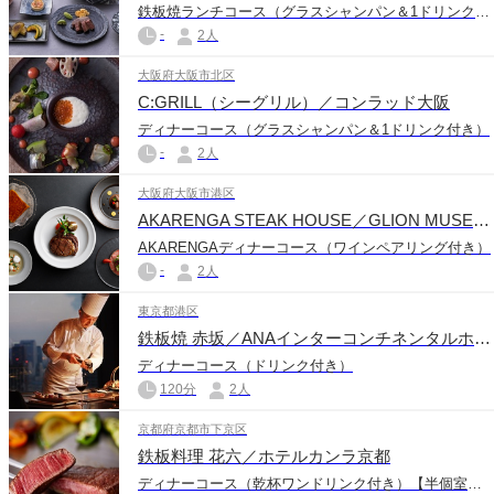
鉄板焼ランチコース（グラスシャンパン＆1ドリンク付き）
-
2人
大阪府大阪市北区
C:GRILL（シーグリル）／コンラッド大阪
ディナーコース（グラスシャンパン＆1ドリンク付き）
-
2人
大阪府大阪市港区
AKARENGA STEAK HOUSE／GLION MUSEUM
AKARENGAディナーコース（ワインペアリング付き）
-
2人
東京都港区
鉄板焼 赤坂／ANAインターコンチネンタルホテル東京
ディナーコース（ドリンク付き）
120分
2人
京都府京都市下京区
鉄板料理 花六／ホテルカンラ京都
ディナーコース（乾杯ワンドリンク付き）【半個室確約】