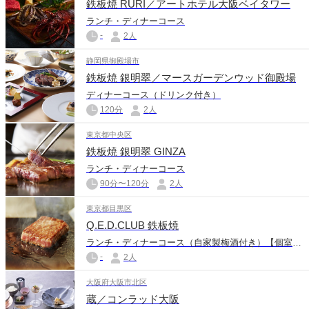
鉄板焼 RURI／アートホテル大阪ベイタワー
ランチ・ディナーコース
-
2人
静岡県御殿場市
鉄板焼 銀明翠／マースガーデンウッド御殿場
ディナーコース（ドリンク付き）
120分
2人
東京都中央区
鉄板焼 銀明翠 GINZA
ランチ・ディナーコース
90分〜120分
2人
東京都目黒区
Q.E.D.CLUB 鉄板焼
ランチ・ディナーコース（自家製梅酒付き）【個室確約】
-
2人
大阪府大阪市北区
蔵／コンラッド大阪