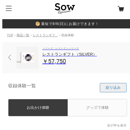
最短で8/9(日)にお届けできます！
TOP
>
商品一覧
>
レストランギフ...
> 収録体験
シリーズ：レストランシリーズ
レストランギフト（SILVER）
￥57,750
収録体験一覧
絞り込み
お出かけ体験
グッズで体験
全17件を表示