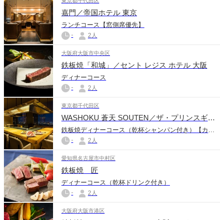
東京都千代田区
嘉門／帝国ホテル 東京
ランチコース【窓側席優先】
-
2人
大阪府大阪市中央区
鉄板焼「和城」／セント レジス ホテル 大阪
ディナーコース
-
2人
東京都千代田区
WASHOKU 蒼天 SOUTEN／ザ・プリンスギャラリー 東京紀尾井町
鉄板焼ディナーコース（乾杯シャンパン付き）【カウンター席確約】
-
2人
愛知県名古屋市中村区
鉄板焼 匠
ディナーコース（乾杯ドリンク付き）
-
2人
大阪府大阪市港区