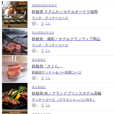
福岡県福岡市博多区
鉄板焼 さざんか／ホテルオークラ福岡
ランチ・ディナーコース
-
2人
岡山県岡山市北区
鉄板焼 備彩／ホテルグランヴィア岡山
ランチ・ディナーコース
-
2人
東京都港区
鉄板焼「さくら」
鉄板焼ディナー＆バー利用コース
-
2人
東京都港区
鉄板焼 桂／グランドプリンスホテル高輪
ディナーコース （グラスシャンパン付き）
-
2人