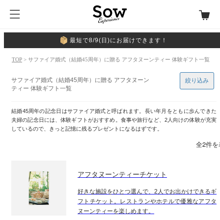
最短で8/9(日)にお届けできます！
TOP
> サファイア婚式（結婚45周年）に贈る アフタヌーンティー 体験ギフト一覧
サファイア婚式（結婚45周年）に贈る アフタヌーン
絞り込み
ティー 体験ギフト一覧
結婚45周年の記念日はサファイア婚式と呼ばれます。長い年月をともに歩んできた
夫婦の記念日には、体験ギフトがおすすめ。食事や旅行など、2人向けの体験が充実
しているので、きっと記憶に残るプレゼントになるはずです。
全2件を
アフタヌーンティーチケット
好きな施設をひとつ選んで、2人でお出かけできるギ
フトチケット。レストランやホテルで優雅なアフタ
ヌーンティーを楽しめます。