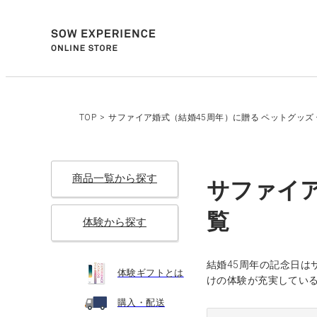
TOP
>
サファイア婚式（結婚45周年）に贈る ペットグッズ
商品一覧から探す
サファイア
覧
体験から探す
結婚45周年の記念日
体験ギフトとは
けの体験が充実してい
購入・配送