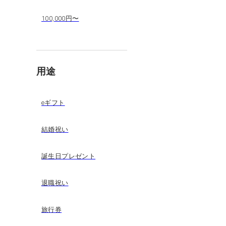
100,000円〜
用途
eギフト
結婚祝い
誕生日プレゼント
退職祝い
旅行券