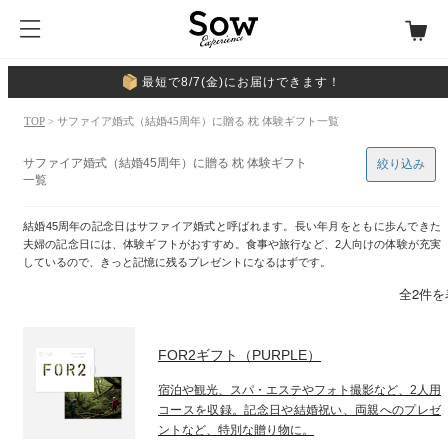
最短で8/7(金)にお届けできます！
TOP
> サファイア婚式（結婚45周年）に贈る 枕 体験ギフト一覧
サファイア婚式（結婚45周年）に贈る 枕 体験ギフト
絞り込み
一覧
結婚45周年の記念日はサファイア婚式と呼ばれます。長い年月をともに歩んできた
夫婦の記念日には、体験ギフトがおすすめ。食事や旅行など、2人向けの体験が充実
しているので、きっと記憶に残るプレゼントになるはずです。
全2件を
FOR2ギフト（PURPLE）
宿泊や観光、スパ・エステやフォト撮影など、2人用
コースを収録。記念日や結婚祝い、両親へのプレゼ
ントなど、特別な贈り物に。