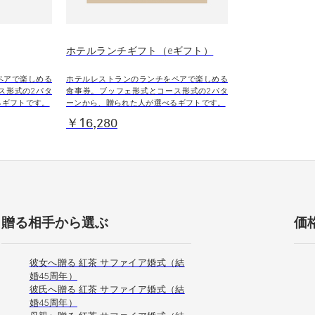
ホテルランチギフト（eギフト）
ペアで楽しめる
ホテルレストランのランチをペアで楽しめる
ス形式の2パタ
食事券。ブッフェ形式とコース形式の2パタ
るギフトです。
ーンから、贈られた人が選べるギフトです。
￥16,280
贈る相手から選ぶ
価
彼女へ贈る 紅茶 サファイア婚式（結
婚45周年）
彼氏へ贈る 紅茶 サファイア婚式（結
婚45周年）