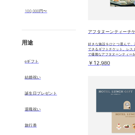
100,000円〜
アフタヌーンティーチ
用途
好きな施設をひとつ選んで、
できるギフトチケット。レス
で優雅なアフタヌーンティー
eギフト
￥12,980
結婚祝い
誕生日プレゼント
退職祝い
旅行券