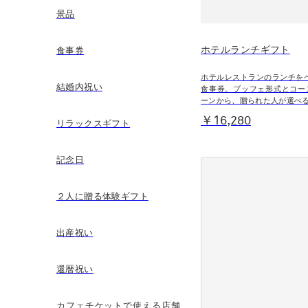
景品
ホテルランチギフト
食事券
ホテルレストランのランチを
結婚内祝い
食事券。ブッフェ形式とコー
ーンから、贈られた人が選べ
￥16,280
リラックスギフト
記念日
２人に贈る体験ギフト
出産祝い
還暦祝い
カフェチケットで使える店舗