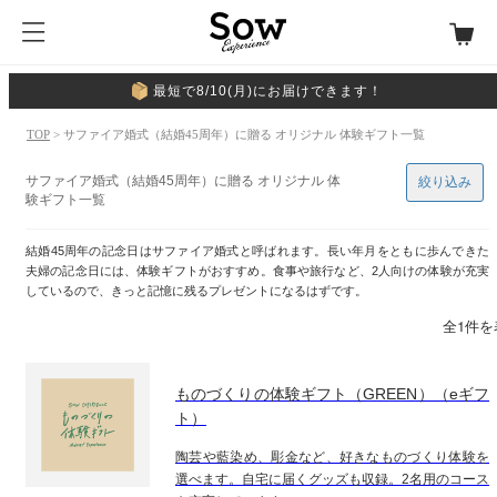
最短で8/10(月)にお届けできます！
TOP
> サファイア婚式（結婚45周年）に贈る オリジナル 体験ギフト一覧
サファイア婚式（結婚45周年）に贈る オリジナル 体
絞り込み
験ギフト一覧
結婚45周年の記念日はサファイア婚式と呼ばれます。長い年月をともに歩んできた
夫婦の記念日には、体験ギフトがおすすめ。食事や旅行など、2人向けの体験が充実
しているので、きっと記憶に残るプレゼントになるはずです。
全1件を
ものづくりの体験ギフト（GREEN）（eギフ
ト）
陶芸や藍染め、彫金など、好きなものづくり体験を
選べます。自宅に届くグッズも収録。2名用のコース