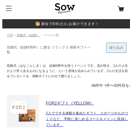
最短で8/8(土)にお届けできます！
TOP
>
花婚式（結婚4...
> 1ページ目
花婚式（結婚4周年）に贈る リラックス 体験ギフト一
絞り込み
覧
花婚式（はなこんしき）は、結婚4周年を祝うイベントです。花が咲き、2人の人生
がより実りあるものになるように、という意味が込められています。2人の生活を彩
るプレゼントを、体験ギフトにのせて贈りましょう。
36件中 1件〜20件目
FOR2ギフト（YELLOW）
2人でできる体験を集めたギフト。スポーツやものづ
くりなど、手軽に楽しめるコースをメインに収録し
ています。