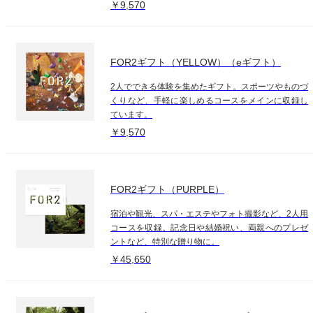
￥9,570
FOR2ギフト（YELLOW）（eギフト）
2人でできる体験を集めたギフト。スポーツやものづ
くりなど、手軽に楽しめるコースをメインに収録し
ています。
￥9,570
FOR2ギフト（PURPLE）
宿泊や観光、スパ・エステやフォト撮影など、2人用
コースを収録。記念日や結婚祝い、両親へのプレゼ
ントなど、特別な贈り物に。
￥45,650