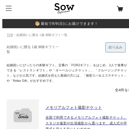
最短で8/9(日)にお届けできます！
TOP
> 結婚祝いに贈る 1歳 体験ギフト一覧
結婚祝いに贈る 1歳 体験ギフト一
絞り込み
覧
結婚祝いにぴったりの体験ギフト。定番の「FOR2ギフト」をはじめ、2人で食事が
できる「レストランギフト」や「オーベルジュチケット」、「クルージングチケッ
ト」などが人気です。結婚式を控えた新婦の方には、「個室スパ＆エステチケット」
や「Relax Gift」がおすすめです。
全4件を
メモリアルフォト撮影チケット
全国で利用できるメモリアルフォト撮影チケット。
スタジオ撮影や出張撮影から選べます。成人式や卒
業式を迎える方にもおすすめ。