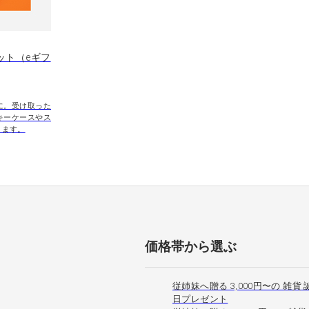
ット（eギフ
に。受け取った
キーケースやス
きます。
価格帯から選ぶ
従姉妹へ贈る 3,000円〜の 雑貨 
日プレゼント