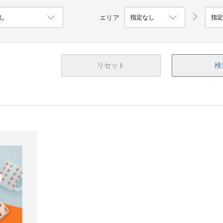
エリア
リセット
検