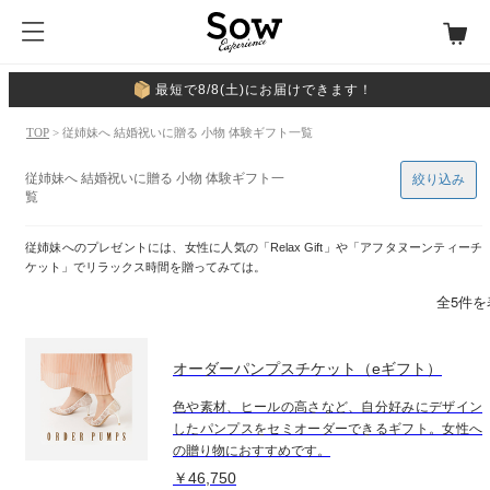
最短で8/8(土)にお届けできます！
TOP
> 従姉妹へ 結婚祝いに贈る 小物 体験ギフト一覧
従姉妹へ 結婚祝いに贈る 小物 体験ギフト一
絞り込み
覧
従姉妹へのプレゼントには、女性に人気の「Relax Gift」や「アフタヌーンティーチ
ケット」でリラックス時間を贈ってみては。
全5件を
オーダーパンプスチケット（eギフト）
色や素材、ヒールの高さなど、自分好みにデザイン
したパンプスをセミオーダーできるギフト。女性へ
の贈り物におすすめです。
￥46,750